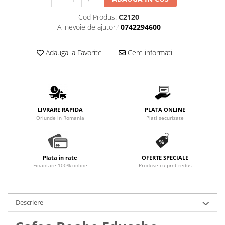
Promotii
Cod Produs:
C2120
Stabilizatoare tensiune
Ai nevoie de ajutor?
0742294600
Piese schimb espressoare
Accesorii si intretinere
Adauga la Favorite
Cere informatii
Curatare
Filtre
Portafiltre
Site
LIVRARE RAPIDA
PLATA ONLINE
Oriunde in Romania
Plati securizate
Tamper
Altele
Plata in rate
OFERTE SPECIALE
Finantare 100% online
Produse cu pret redus
Descriere