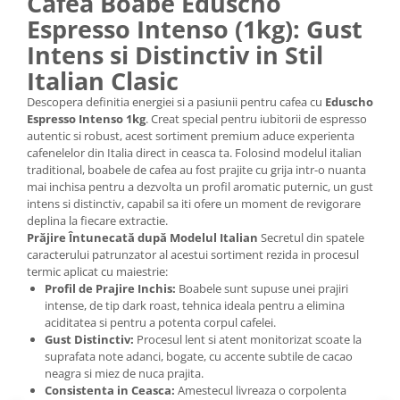
Cafea Boabe Eduscho
Espresso Intenso (1kg): Gust
Intens si Distinctiv in Stil
Italian Clasic
Descopera definitia energiei si a pasiunii pentru cafea cu
Eduscho
Espresso Intenso 1kg
. Creat special pentru iubitorii de espresso
autentic si robust, acest sortiment premium aduce experienta
cafenelelor din Italia direct in ceasca ta. Folosind modelul italian
traditional, boabele de cafea au fost prajite cu grija intr-o nuanta
mai inchisa pentru a dezvolta un profil aromatic puternic, un gust
intens si distinctiv, capabil sa iti ofere un moment de revigorare
deplina la fiecare extractie.
Prăjire Întunecată după Modelul Italian
Secretul din spatele
caracterului patrunzator al acestui sortiment rezida in procesul
termic aplicat cu maiestrie:
Profil de Prajire Inchis:
Boabele sunt supuse unei prajiri
intense, de tip dark roast, tehnica ideala pentru a elimina
aciditatea si pentru a potenta corpul cafelei.
Gust Distinctiv:
Procesul lent si atent monitorizat scoate la
suprafata note adanci, bogate, cu accente subtile de cacao
neagra si miez de nuca prajita.
Consistenta in Ceasca:
Amestecul livreaza o corpolenta