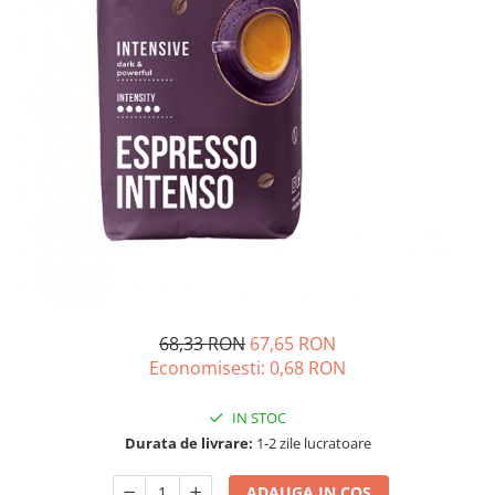
Complementare
Capace
Cesti si farfurii
Diverse
Lattiere
Pahare de cafea
Palete cafea
Consumabile
Cappucino instant
Ciocolata calda
68,33 RON
67,65 RON
Lapte instant
Economisesti:
0,68
RON
Pliculete Zahar si Miere
Siropuri
IN STOC
Durata de livrare:
1-2 zile lucratoare
Topping
Aparate SH
ADAUGA IN COS