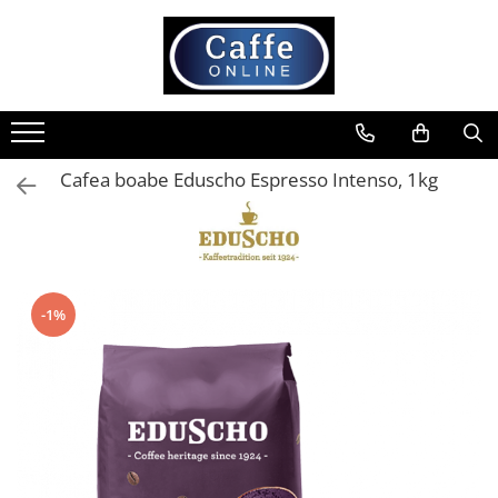
Toate Produsele
Cafea
Cafea Boabe
Cafea boabe Eduscho Espresso Intenso, 1kg
Capsule Cafea
Cafea Macinata
Cafea Instant
Ceai
-1%
Espressoare
Aparate Automate
Aparate capsule
Aparate clasice
Accesorii
Rasnite