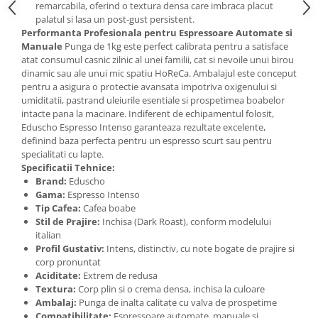
remarcabila, oferind o textura densa care imbraca placut
palatul si lasa un post-gust persistent.
Performanta Profesionala pentru Espressoare Automate si
Manuale
Punga de 1kg este perfect calibrata pentru a satisface
atat consumul casnic zilnic al unei familii, cat si nevoile unui birou
dinamic sau ale unui mic spatiu HoReCa. Ambalajul este conceput
pentru a asigura o protectie avansata impotriva oxigenului si
umiditatii, pastrand uleiurile esentiale si prospetimea boabelor
intacte pana la macinare. Indiferent de echipamentul folosit,
Eduscho Espresso Intenso garanteaza rezultate excelente,
definind baza perfecta pentru un espresso scurt sau pentru
specialitati cu lapte.
Specificatii Tehnice:
Brand:
Eduscho
Gama:
Espresso Intenso
Tip Cafea:
Cafea boabe
Stil de Prajire:
Inchisa (Dark Roast), conform modelului
italian
Profil Gustativ:
Intens, distinctiv, cu note bogate de prajire si
corp pronuntat
Aciditate:
Extrem de redusa
Textura:
Corp plin si o crema densa, inchisa la culoare
Ambalaj:
Punga de inalta calitate cu valva de prospetime
Compatibilitate:
Espressoare automate, manuale si