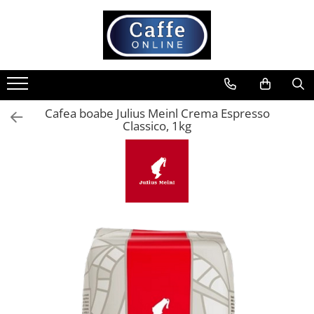
Toate Produsele
Cafea
Cafea Boabe
Cafea boabe Julius Meinl Crema Espresso
Capsule Cafea
Classico, 1kg
Cafea Macinata
Cafea Instant
Ceai
Espressoare
Aparate Automate
Aparate capsule
Aparate clasice
Accesorii
Rasnite