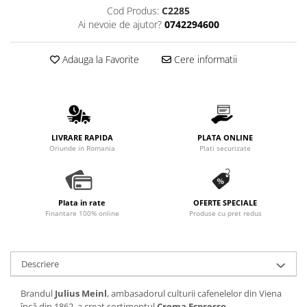
Promotii
Cod Produs:
C2285
Ai nevoie de ajutor?
0742294600
Stabilizatoare tensiune
Piese schimb espressoare
Adauga la Favorite
Cere informatii
Accesorii si intretinere
Curatare
Filtre
Portafiltre
LIVRARE RAPIDA
PLATA ONLINE
Site
Oriunde in Romania
Plati securizate
Tamper
Altele
Plata in rate
OFERTE SPECIALE
Finantare 100% online
Produse cu pret redus
Descriere
Brandul
Julius Meinl
, ambasadorul culturii cafenelelor din Viena
încă din 1862, a creat sortimentul
Crema Espresso