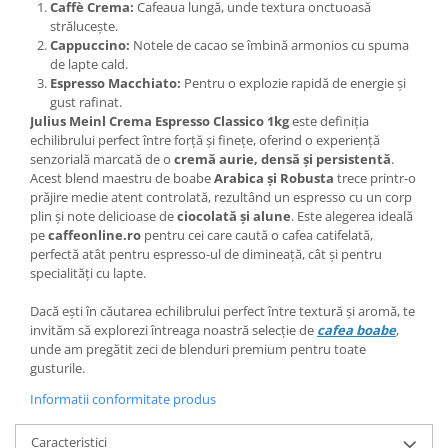
Caffè Crema:
Cafeaua lungă, unde textura onctuoasă
strălucește.
Cappuccino:
Notele de cacao se îmbină armonios cu spuma
de lapte cald.
Espresso Macchiato:
Pentru o explozie rapidă de energie și
gust rafinat.
Julius Meinl Crema Espresso Classico 1kg
este definiția
echilibrului perfect între forță și finețe, oferind o experiență
senzorială marcată de o
cremă aurie, densă și persistentă
.
Acest blend maestru de boabe
Arabica și Robusta
trece printr-o
prăjire medie atent controlată, rezultând un espresso cu un corp
plin și note delicioase de
ciocolată și alune
. Este alegerea ideală
pe
caffeonline.ro
pentru cei care caută o cafea catifelată,
perfectă atât pentru espresso-ul de dimineață, cât și pentru
specialități cu lapte.
Dacă ești în căutarea echilibrului perfect între textură și aromă, te
invităm să explorezi întreaga noastră selecție de
cafea boabe
,
unde am pregătit zeci de blenduri premium pentru toate
gusturile.
Informatii conformitate produs
Caracteristici