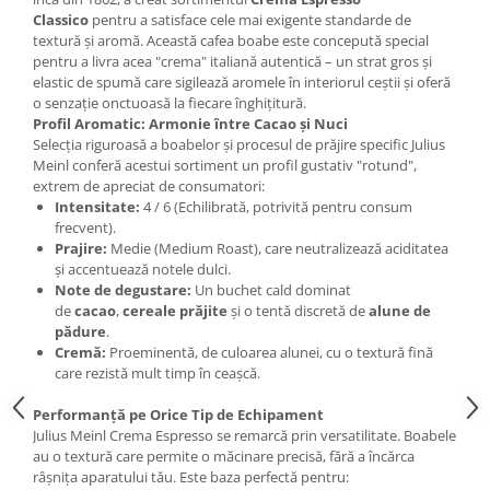
Classico
pentru a satisface cele mai exigente standarde de
textură și aromă. Această cafea boabe este concepută special
pentru a livra acea "crema" italiană autentică – un strat gros și
elastic de spumă care sigilează aromele în interiorul ceștii și oferă
o senzație onctuoasă la fiecare înghițitură.
Profil Aromatic: Armonie între Cacao și Nuci
Selecția riguroasă a boabelor și procesul de prăjire specific Julius
Meinl conferă acestui sortiment un profil gustativ "rotund",
extrem de apreciat de consumatori:
Intensitate:
4 / 6 (Echilibrată, potrivită pentru consum
frecvent).
Prajire:
Medie (Medium Roast), care neutralizează aciditatea
și accentuează notele dulci.
Note de degustare:
Un buchet cald dominat
de
cacao
,
cereale prăjite
și o tentă discretă de
alune de
pădure
.
Cremă:
Proeminentă, de culoarea alunei, cu o textură fină
care rezistă mult timp în ceașcă.
Performanță pe Orice Tip de Echipament
Julius Meinl Crema Espresso se remarcă prin versatilitate. Boabele
au o textură care permite o măcinare precisă, fără a încărca
râșnița aparatului tău. Este baza perfectă pentru: