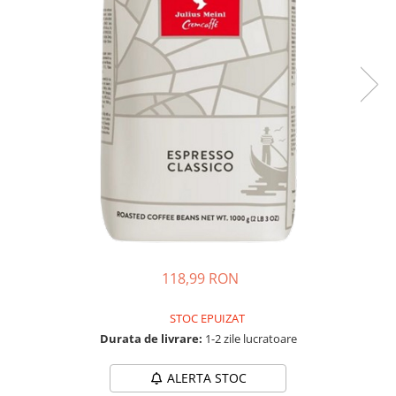
Complementare
Capace
Cesti si farfurii
Diverse
Lattiere
Pahare de cafea
Palete cafea
Consumabile
Cappucino instant
Ciocolata calda
Lapte instant
118,99 RON
Pliculete Zahar si Miere
STOC EPUIZAT
Siropuri
Durata de livrare:
1-2 zile lucratoare
Topping
ALERTA STOC
Aparate SH