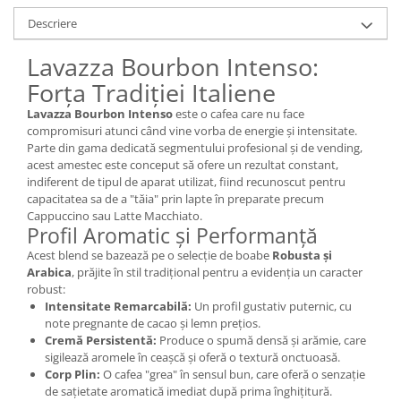
Descriere
Lavazza Bourbon Intenso:
Forța Tradiției Italiene
Lavazza Bourbon Intenso
este o cafea care nu face
compromisuri atunci când vine vorba de energie și intensitate.
Parte din gama dedicată segmentului profesional și de vending,
acest amestec este conceput să ofere un rezultat constant,
indiferent de tipul de aparat utilizat, fiind recunoscut pentru
capacitatea sa de a "tăia" prin lapte în preparate precum
Cappuccino sau Latte Macchiato.
Profil Aromatic și Performanță
Acest blend se bazează pe o selecție de boabe
Robusta și
Arabica
, prăjite în stil tradițional pentru a evidenția un caracter
robust:
Intensitate Remarcabilă:
Un profil gustativ puternic, cu
note pregnante de cacao și lemn prețios.
Cremă Persistentă:
Produce o spumă densă și arămie, care
sigilează aromele în ceașcă și oferă o textură onctuoasă.
Corp Plin:
O cafea "grea" în sensul bun, care oferă o senzație
de sațietate aromatică imediat după prima înghițitură.