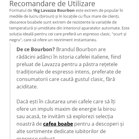
Recomandare de Utilizare
Formatul de
1kg Lavazza Bourbon
este extrem de popular în
mediile de lucru (birouri) și în locațiile cu flux mare de clienți,
deoarece boabele sunt extrem de rezistente la variațiile de
temperatură și umiditate din interiorul aparatelor automate. Este
soluția ideală pentru cei care preferă un espresso clasic, "scurt și
negru", care să ofere un reviriment instantaneu.
De ce Bourbon?
Brandul Bourbon are
rădăcini adânci în istoria cafelei italiene, fiind
preluat de Lavazza pentru a păstra rețetele
tradiționale de espresso intens, preferate de
consumatorii care caută gustul clasic, fără
aciditate.
Dacă ești în căutarea unei cafele care să îți
ofere un impuls maxim de energie la birou
sau acasă, te invităm să explorezi selecția
noastră de
cafea boabe
pentru a descoperi și
alte sortimente dedicate iubitorilor de
espresso robust.