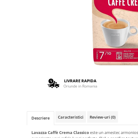
Complementare
Capace
Cesti si farfurii
Diverse
Lattiere
Pahare de cafea
Palete cafea
Consumabile
Cappucino instant
LIVRARE RAPIDA
Ciocolata calda
Oriunde in Romania
Lapte instant
Pliculete Zahar si Miere
Siropuri
Caracteristici
Review-uri
(0)
Descriere
Topping
Lavazza Caffè Crema Classico
este un amestec armonios, 
Aparate SH