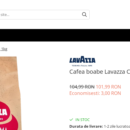
, 1kg
Cafea boabe Lavazza C
104,99 RON
101,99 RON
Economisesti:
3,00
RON
IN STOC
Durata de livrare:
1-2 zile lucrato