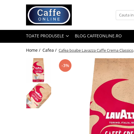
Toate Produsele
Cafea
TOATE PRODUSELE
BLOG CAFFEONLINE.RO
Cafea Boabe
Capsule Cafea
Home /
Cafea /
Cafea boabe Lavazza Caffe Crema Classico
Cafea Macinata
-3%
Cafea Instant
Ceai
Espressoare
Aparate Automate
Aparate capsule
Aparate clasice
Accesorii
Rasnite