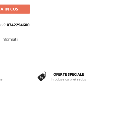
A IN COS
tor?
0742294600
informatii
OFERTE SPECIALE
ne
Produse cu pret redus