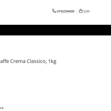
0742294600
0,00
affe Crema Classico, 1kg
are