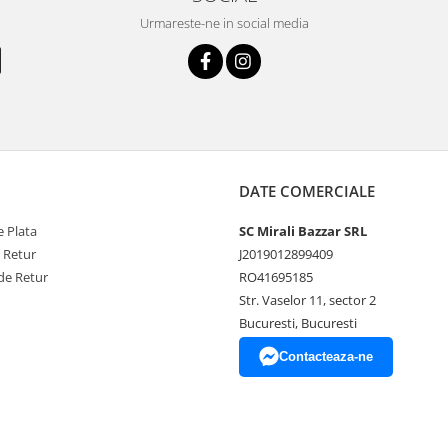
Urmareste-ne in social media
DATE COMERCIALE
 Plata
SC Mirali Bazzar SRL
e Retur
J2019012899409
de Retur
RO41695185
Str. Vaselor 11, sector 2
Bucuresti, Bucuresti
Contacteaza-ne