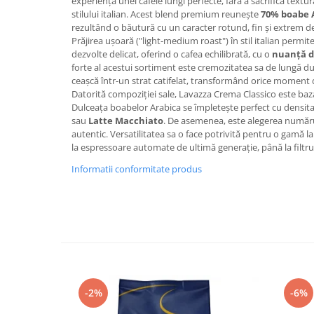
experiența unei cafele lungi perfecte, fără a sacrifica text
Promotii
stilului italian. Acest blend premium reunește
70% boabe 
Stabilizatoare tensiune
rezultând o băutură cu un caracter rotund, fin și extrem de 
Prăjirea ușoară ("light-medium roast") în stil italian permi
Piese schimb espressoare
dezvolte delicat, oferind o cafea echilibrată, cu o
nuanță d
Accesorii si intretinere
forte al acestui sortiment este cremozitatea sa de lungă du
ceașcă într-un strat catifelat, transformând orice moment d
Curatare
Datorită compoziției sale, Lavazza Crema Classico este baza
Filtre
Dulceața boabelor Arabica se împletește perfect cu densit
sau
Latte Macchiato
. De asemenea, este alegerea numă
Portafiltre
autentic. Versatilitatea sa o face potrivită pentru o gamă 
Site
la espressoare automate de ultimă generație, până la filtru 
Tamper
Informatii conformitate produs
Altele
-2%
-6%