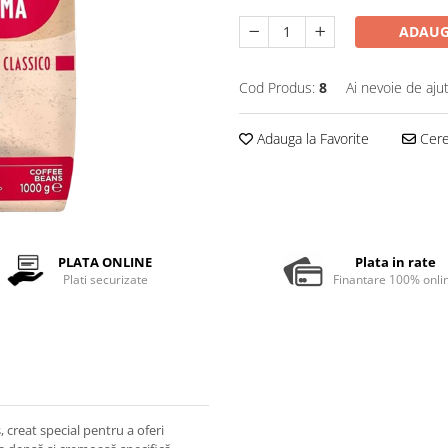
ADAUG
Cod Produs:
8
Ai nevoie de aju
Adauga la Favorite
Cere 
PLATA ONLINE
Plata in rate
Plati securizate
Finantare 100% onli
creat special pentru a oferi