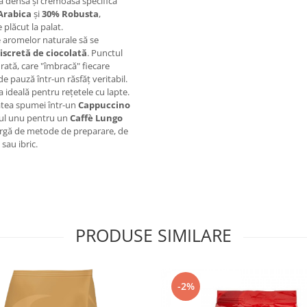
ura densă și cremoasă specifică
Arabica
și
30% Robusta
,
plăcut la palat.
te aromelor naturale să se
iscretă de ciocolată
. Punctul
rată, care "îmbracă" fiecare
e pauză într-un răsfăț veritabil.
 ideală pentru rețetele cu lapte.
atea spumei într-un
Cappuccino
rul unu pentru un
Caffè Lungo
largă de metode de preparare, de
sau ibric.
PRODUSE SIMILARE
-2%