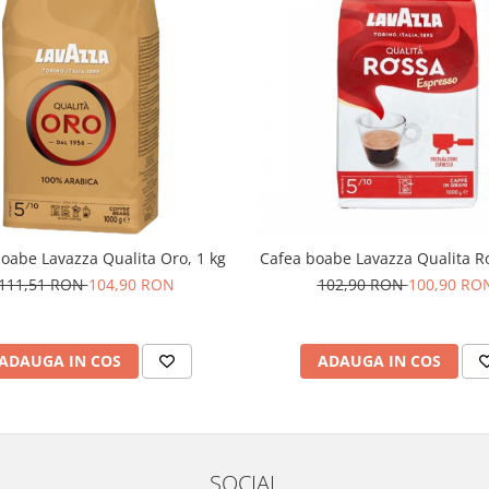
oabe Lavazza Qualita Oro, 1 kg
Cafea boabe Lavazza Qualita R
111,51 RON
104,90 RON
102,90 RON
100,90 RO
ADAUGA IN COS
ADAUGA IN COS
SOCIAL