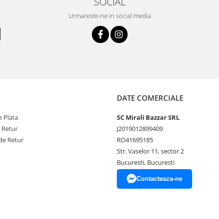
SOCIAL
Urmareste-ne in social media
DATE COMERCIALE
 Plata
SC Mirali Bazzar SRL
e Retur
J2019012899409
de Retur
RO41695185
Str. Vaselor 11, sector 2
Bucuresti, Bucuresti
Contacteaza-ne