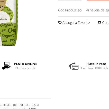
Cod Produs:
50
Ai nevoie de aj
Adauga la Favorite
Cere 
PLATA ONLINE
Plata in rate
Plati securizate
Finantare 100% onli
pectului pentru natură și a