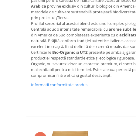
pasiunii pentru cafeaua de înaltă calitate. Acest amestec 
Promotii
Arabica
provine exclusiv din culturi biologice din America
Stabilizatoare tensiune
metodele de cultivare sustenabilă protejează biodiversitate
prin proiectul ¡Tierra!.
Piese schimb espressoare
Profilul senzorial al acestui blend este unul complex și el
Accesorii si intretinere
Centrală aduc o intensitate remarcabilă, cu
arome subtile
din America de Sud completează experiența cu o
aciditat
Curatare
naturală. Prăjită conform tradiției autentice italiene, acea
Filtre
excelent în ceașcă, fiind definită de o cremă moale, dar su
Certificările
Bio-Organic
și
UTZ
prezente pe ambalaj garant
Portafiltre
producției respectă standarde etice și ecologice riguroase. 
Site
Organic, nu savurezi doar un espresso premium, ci contribui
mai echitabil pentru micii fermieri. Este cafeaua perfectă p
Tamper
compromisuri între etică și gustul desăvârșit.
Altele
Informatii conformitate produs