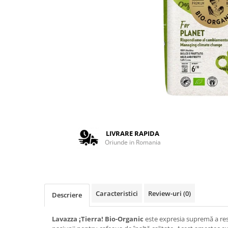
Complementare
Capace
Cesti si farfurii
Diverse
Lattiere
Pahare de cafea
Palete cafea
Consumabile
Cappucino instant
LIVRARE RAPIDA
Ciocolata calda
Oriunde in Romania
Lapte instant
Pliculete Zahar si Miere
Siropuri
Caracteristici
Review-uri
(0)
Descriere
Topping
Lavazza ¡Tierra! Bio-Organic
este expresia supremă a res
Aparate SH