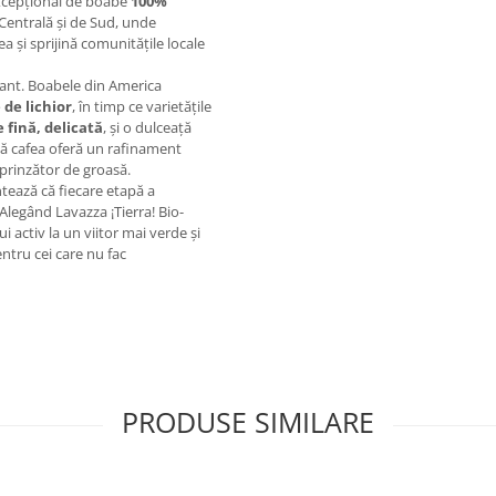
excepțional de boabe
100%
 Centrală și de Sud, unde
a și sprijină comunitățile locale
egant. Boabele din America
 de lichior
, în timp ce varietățile
e fină, delicată
, și o dulceață
stă cafea oferă un rafinament
rprinzător de groasă.
ează că fiecare etapă a
Alegând Lavazza ¡Tierra! Bio-
 activ la un viitor mai verde și
entru cei care nu fac
PRODUSE SIMILARE