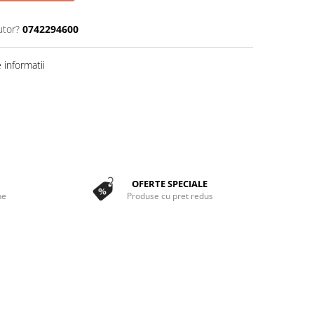
utor?
0742294600
informatii
OFERTE SPECIALE
ne
Produse cu pret redus