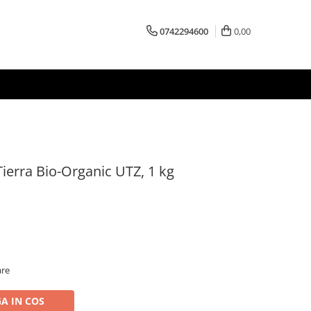
0742294600
0,00
ierra Bio-Organic UTZ, 1 kg
are
A IN COS