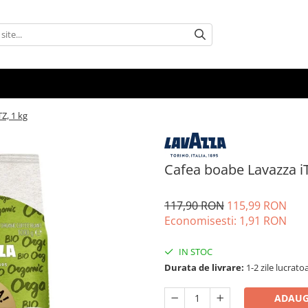
Z, 1 kg
Cafea boabe Lavazza iT
117,90 RON
115,99 RON
Economisesti:
1,91
RON
IN STOC
Durata de livrare:
1-2 zile lucrato
ADAUG