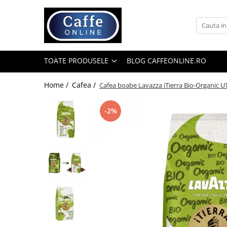
Toate Produsele
Cafea
TOATE PRODUSELE
BLOG CAFFEONLINE.RO
Cafea Boabe
Capsule Cafea
Home /
Cafea /
Cafea boabe Lavazza iTierra Bio-Organic UT
Cafea Macinata
-2%
Cafea Instant
Ceai
Espressoare
Aparate Automate
Aparate capsule
Aparate clasice
Accesorii
Rasnite