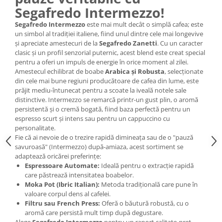
Segafredo Intermezzo!
Segafredo Intermezzo
este mai mult decât o simplă cafea; este
un simbol al tradiției italiene, fiind unul dintre cele mai longevive
și apreciate amestecuri de la
Segafredo Zanetti
. Cu un caracter
clasic și un profil senzorial puternic, acest blend este creat special
pentru a oferi un impuls de energie în orice moment al zilei.
Amestecul echilibrat de boabe
Arabica și Robusta
, selecționate
din cele mai bune regiuni producătoare de cafea din lume, este
prăjit mediu-întunecat pentru a scoate la iveală notele sale
distinctive. Intermezzo se remarcă printr-un gust plin, o aromă
persistentă și o cremă bogată, fiind baza perfectă pentru un
espresso scurt și intens sau pentru un cappuccino cu
personalitate.
Fie că ai nevoie de o trezire rapidă dimineața sau de o "pauză
savuroasă" (Intermezzo) după-amiaza, acest sortiment se
adaptează oricărei preferințe:
Espressoare Automate:
Ideală pentru o extracție rapidă
care păstrează intensitatea boabelor.
Moka Pot (Ibric Italian):
Metoda tradițională care pune în
valoare corpul dens al cafelei.
Filtru sau French Press:
Oferă o băutură robustă, cu o
aromă care persistă mult timp după degustare.