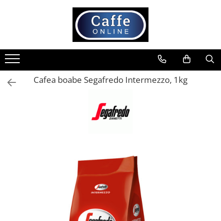
Toate Produsele
Cafea
Cafea Boabe
Cafea boabe Segafredo Intermezzo, 1kg
Capsule Cafea
Cafea Macinata
Cafea Instant
Ceai
Espressoare
Aparate Automate
Aparate capsule
Aparate clasice
Accesorii
Rasnite