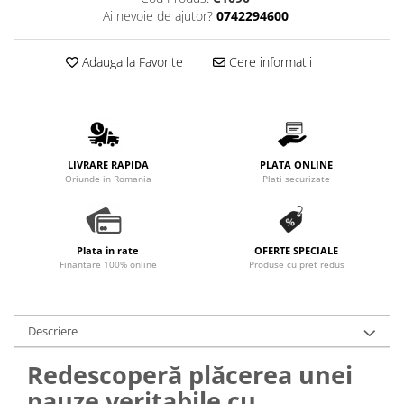
Promotii
Ai nevoie de ajutor?
0742294600
Stabilizatoare tensiune
Piese schimb espressoare
Adauga la Favorite
Cere informatii
Accesorii si intretinere
Curatare
Filtre
Portafiltre
LIVRARE RAPIDA
PLATA ONLINE
Oriunde in Romania
Plati securizate
Site
Tamper
Altele
Plata in rate
OFERTE SPECIALE
Finantare 100% online
Produse cu pret redus
Descriere
Redescoperă plăcerea unei
pauze veritabile cu