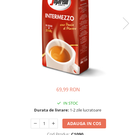
Complementare
Capace
Cesti si farfurii
Diverse
Lattiere
Pahare de cafea
Palete cafea
Consumabile
Cappucino instant
Ciocolata calda
69,99 RON
Lapte instant
Pliculete Zahar si Miere
IN STOC
Durata de livrare:
1-2 zile lucratoare
Siropuri
Topping
ADAUGA IN COS
Aparate SH
Cod Produs:
C1090