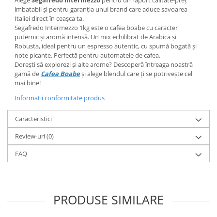
Alege
Segafredo Intermezzo
pentru un raport calitate-preț
imbatabil și pentru garanția unui brand care aduce savoarea
Italiei direct în ceașca ta.
Segafredo Intermezzo 1kg este o cafea boabe cu caracter
puternic și aromă intensă. Un mix echilibrat de Arabica și
Robusta, ideal pentru un espresso autentic, cu spumă bogată și
note picante. Perfectă pentru automatele de cafea.
Dorești să explorezi și alte arome? Descoperă întreaga noastră
gamă de
Cafea Boabe
și alege blendul care ți se potrivește cel
mai bine!
Informatii conformitate produs
Caracteristici
Review-uri
(0)
FAQ
PRODUSE SIMILARE