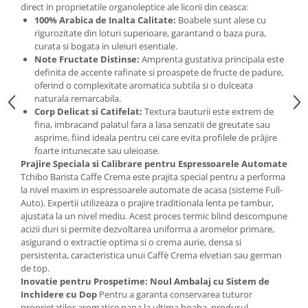
direct in proprietatile organoleptice ale licorii din ceasca:
100% Arabica de Inalta Calitate:
Boabele sunt alese cu
rigurozitate din loturi superioare, garantand o baza pura,
curata si bogata in uleiuri esentiale.
Note Fructate Distinse:
Amprenta gustativa principala este
definita de accente rafinate si proaspete de fructe de padure,
oferind o complexitate aromatica subtila si o dulceata
naturala remarcabila.
Corp Delicat si Catifelat:
Textura bauturii este extrem de
fina, imbracand palatul fara a lasa senzatii de greutate sau
asprime, fiind ideala pentru cei care evita profilele de prăjire
foarte intunecate sau uleioase.
Prajire Speciala si Calibrare pentru Espressoarele Automate
Tchibo Barista Caffe Crema este prajita special pentru a performa
la nivel maxim in espressoarele automate de acasa (sisteme Full-
Auto). Expertii utilizeaza o prajire traditionala lenta pe tambur,
ajustata la un nivel mediu. Acest proces termic blind descompune
acizii duri si permite dezvoltarea uniforma a aromelor primare,
asigurand o extractie optima si o crema aurie, densa si
persistenta, caracteristica unui Caffè Crema elvetian sau german
de top.
Inovatie pentru Prospetime: Noul Ambalaj cu Sistem de
Inchidere cu Dop
Pentru a garanta conservarea tuturor
proprietatilor aromatice pana la ultima boaba, produsul