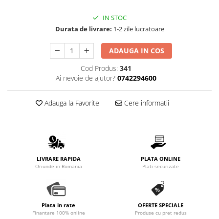
IN STOC
Durata de livrare:
1-2 zile lucratoare
ADAUGA IN COS
Cod Produs:
341
Ai nevoie de ajutor?
0742294600
Adauga la Favorite
Cere informatii
LIVRARE RAPIDA
PLATA ONLINE
Oriunde in Romania
Plati securizate
Plata in rate
OFERTE SPECIALE
Finantare 100% online
Produse cu pret redus