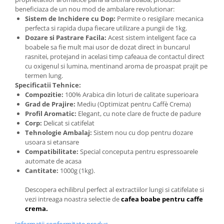
beneficiaza de un nou mod de ambalare revolutionar:
Sistem de Inchidere cu Dop:
Permite o resigilare mecanica
perfecta si rapida dupa fiecare utilizare a pungii de 1kg.
Dozare si Pastrare Facila:
Acest sistem inteligent face ca
boabele sa fie mult mai usor de dozat direct in buncarul
rasnitei, protejand in acelasi timp cafeaua de contactul direct
cu oxigenul si lumina, mentinand aroma de proaspat prajit pe
termen lung.
Specificatii Tehnice:
Compozitie:
100% Arabica din loturi de calitate superioara
Grad de Prajire:
Mediu (Optimizat pentru Caffè Crema)
Profil Aromatic:
Elegant, cu note clare de fructe de padure
Corp:
Delicat si catifelat
Tehnologie Ambalaj:
Sistem nou cu dop pentru dozare
usoara si etansare
Compatibilitate:
Special conceputa pentru espressoarele
automate de acasa
Cantitate:
1000g (1kg).
Descopera echilibrul perfect al extractiilor lungi si catifelate si
vezi intreaga noastra selectie de
cafea boabe pentru caffe
crema.