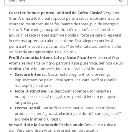
Descriere
Caracter Robust pentru Iubitorii de Cafea Clasică
Vergnano
Gran Aroma a fost creată special pentru cei care consideră că un
espresso reușit trebuie să fie, înainte de toate, plin de energie și
textură. Parte din gama profesională „de bar”, acest amestec
aduce în ceașca ta acea asprime nobilă și forță pe care o regăsești
în cele mai apreciate cafenele italiene. Este alegerea perfectă
pentru a-ți începe ziua cu un „kick” de vitalitate sau pentru a oferi
un plus de energie echipei tale la birou.
Profil Aromatic: Intensitate și Note Picante
Amestecul Gran
Aroma se remarcă printr-o personalitate puternică, definită de un
echilibru între boabe selecționate de Arabica și Robusta:
Savoare Intensă:
Gustul este pregnant, cu o prezență
impunătoare pe palat, ideal pentru cei care preferă o cafea
mai aspră și mai tare.
Note Distinctive:
Vei descoperi accente ușor picante și
nuanțe de ciocolată neagră, care persistă într-un postgust
lung și bogat.
Crema Densă:
Datorită selecției meticuloase, acest blend
produce o cremă groasă, elastică și de durată, care „sigilează”
aromele în interiorul ceștii.
Versatilitate la Standarde Profesionale
Deși este o cafea de
bar, Vergnano Gran Aroma este extrem de versatilă: