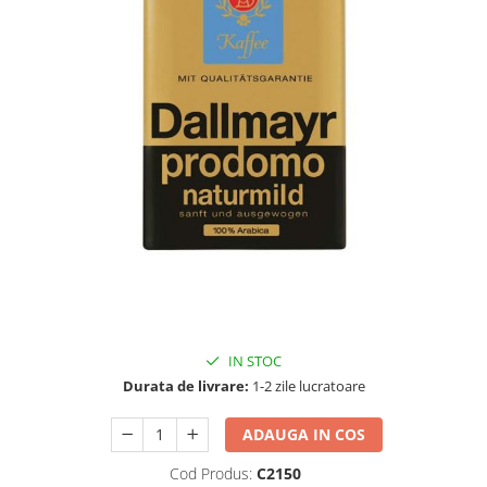
Complementare
Capace
Cesti si farfurii
Diverse
Lattiere
Pahare de cafea
Palete cafea
Consumabile
Cappucino instant
Ciocolata calda
Lapte instant
IN STOC
Pliculete Zahar si Miere
Durata de livrare:
1-2 zile lucratoare
Siropuri
ADAUGA IN COS
Topping
Cod Produs:
C2150
Aparate SH