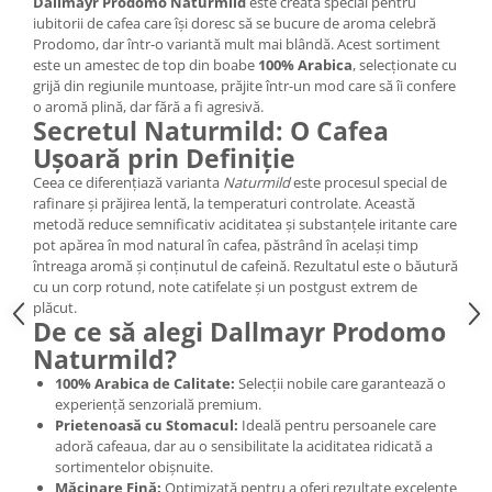
Dallmayr Prodomo Naturmild
este creată special pentru
iubitorii de cafea care își doresc să se bucure de aroma celebră
Prodomo, dar într-o variantă mult mai blândă. Acest sortiment
este un amestec de top din boabe
100% Arabica
, selecționate cu
grijă din regiunile muntoase, prăjite într-un mod care să îi confere
o aromă plină, dar fără a fi agresivă.
Secretul Naturmild: O Cafea
Ușoară prin Definiție
Ceea ce diferențiază varianta
Naturmild
este procesul special de
rafinare și prăjirea lentă, la temperaturi controlate. Această
metodă reduce semnificativ aciditatea și substanțele iritante care
pot apărea în mod natural în cafea, păstrând în același timp
întreaga aromă și conținutul de cafeină. Rezultatul este o băutură
cu un corp rotund, note catifelate și un postgust extrem de
plăcut.
De ce să alegi Dallmayr Prodomo
Naturmild?
100% Arabica de Calitate:
Selecții nobile care garantează o
experiență senzorială premium.
Prietenoasă cu Stomacul:
Ideală pentru persoanele care
adoră cafeaua, dar au o sensibilitate la aciditatea ridicată a
sortimentelor obișnuite.
Măcinare Fină:
Optimizată pentru a oferi rezultate excelente