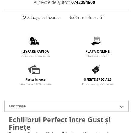
Ai nevoie de ajutor?
0742294600
Promotii
Stabilizatoare tensiune
Adauga la Favorite
Cere informatii
Piese schimb espressoare
Accesorii si intretinere
Curatare
Filtre
LIVRARE RAPIDA
PLATA ONLINE
Portafiltre
Oriunde in Romania
Plati securizate
Site
Tamper
Plata in rate
OFERTE SPECIALE
Altele
Finantare 100% online
Produse cu pret redus
Descriere
Echilibrul Perfect între Gust și
Finețe