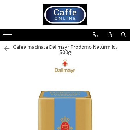
Toate Produsele
Cafea
Cafea Boabe
Cafea macinata Dallmayr Prodomo Naturmild,
Capsule Cafea
500g
Cafea Macinata
Cafea Instant
Ceai
Espressoare
Aparate Automate
Aparate capsule
Aparate clasice
Accesorii
Rasnite