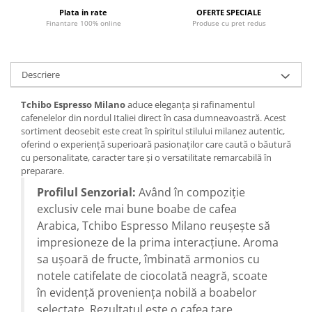
Plata in rate
OFERTE SPECIALE
Finantare 100% online
Produse cu pret redus
Descriere
Tchibo Espresso Milano
aduce eleganța și rafinamentul
cafenelelor din nordul Italiei direct în casa dumneavoastră. Acest
sortiment deosebit este creat în spiritul stilului milanez autentic,
oferind o experiență superioară pasionaților care caută o băutură
cu personalitate, caracter tare și o versatilitate remarcabilă în
preparare.
Profilul Senzorial:
Având în compoziție
exclusiv cele mai bune boabe de cafea
Arabica, Tchibo Espresso Milano reușește să
impresioneze de la prima interacțiune. Aroma
sa ușoară de fructe, îmbinată armonios cu
notele catifelate de ciocolată neagră, scoate
în evidență proveniența nobilă a boabelor
selectate. Rezultatul este o cafea tare,