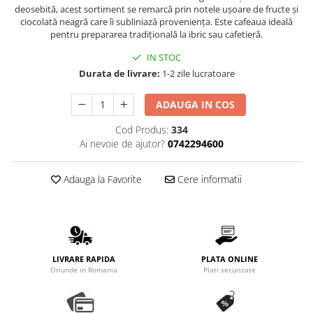
Promotii
deosebită, acest sortiment se remarcă prin notele ușoare de fructe și
ciocolată neagră care îi subliniază proveniența. Este cafeaua ideală
Stabilizatoare tensiune
pentru prepararea tradițională la ibric sau cafetieră.
Piese schimb espressoare
IN STOC
Accesorii si intretinere
Durata de livrare:
1-2 zile lucratoare
Curatare
Filtre
ADAUGA IN COS
Portafiltre
Cod Produs:
334
Ai nevoie de ajutor?
0742294600
Site
Tamper
Adauga la Favorite
Cere informatii
Altele
LIVRARE RAPIDA
PLATA ONLINE
Oriunde in Romania
Plati securizate