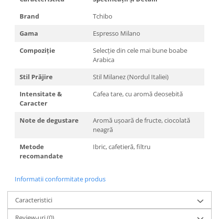
Brand
Tchibo
Gama
Espresso Milano
Compoziție
Selecție din cele mai bune boabe
Arabica
Stil Prăjire
Stil Milanez (Nordul Italiei)
Intensitate &
Cafea tare, cu aromă deosebită
Caracter
Note de degustare
Aromă ușoară de fructe, ciocolată
neagră
Metode
Ibric, cafetieră, filtru
recomandate
Informatii conformitate produs
Caracteristici
Review-uri
(0)