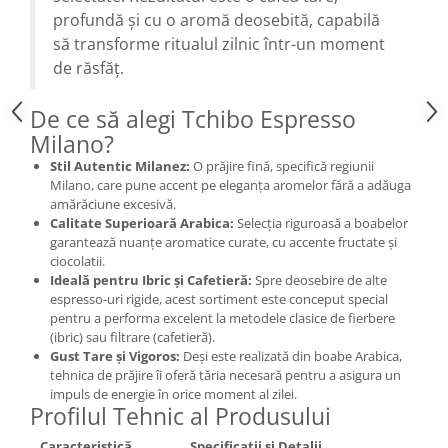
profundă și cu o aromă deosebită, capabilă
să transforme ritualul zilnic într-un moment
de răsfăț.
De ce să alegi Tchibo Espresso
Milano?
Stil Autentic Milanez:
O prăjire fină, specifică regiunii
Milano, care pune accent pe eleganța aromelor fără a adăuga
amărăciune excesivă.
Calitate Superioară Arabica:
Selecția riguroasă a boabelor
garantează nuanțe aromatice curate, cu accente fructate și
ciocolatii.
Ideală pentru Ibric și Cafetieră:
Spre deosebire de alte
espresso-uri rigide, acest sortiment este conceput special
pentru a performa excelent la metodele clasice de fierbere
(ibric) sau filtrare (cafetieră).
Gust Tare și Vigoros:
Deși este realizată din boabe Arabica,
tehnica de prăjire îi oferă tăria necesară pentru a asigura un
impuls de energie în orice moment al zilei.
Profilul Tehnic al Produsului
Caracteristică
Specificații și Detalii