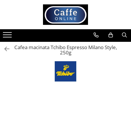
Toate Produsele
Cafea
Cafea Boabe
Cafea macinata Tchibo Espresso Milano Style,
Capsule Cafea
250g
Cafea Macinata
Cafea Instant
Ceai
Espressoare
Aparate Automate
Aparate capsule
Aparate clasice
Accesorii
Rasnite