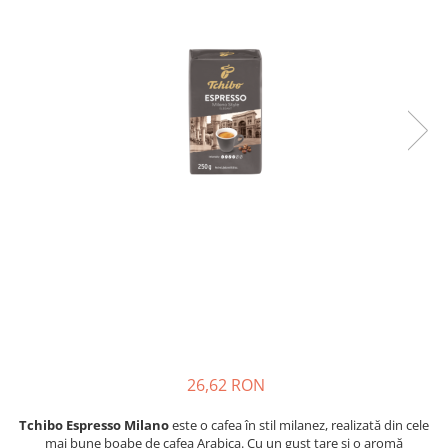
Complementare
Capace
Cesti si farfurii
Diverse
Lattiere
Pahare de cafea
Palete cafea
Consumabile
Cappucino instant
Ciocolata calda
Lapte instant
Pliculete Zahar si Miere
Siropuri
26,62 RON
Topping
Tchibo Espresso Milano
este o cafea în stil milanez, realizată din cele
Aparate SH
mai bune boabe de cafea Arabica. Cu un gust tare și o aromă