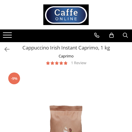
Toate Produsele
Cafea
Cafea Boabe
Cappuccino Irish Instant Caprimo, 1 kg
Capsule Cafea
Caprimo
Cafea Macinata
1 Review
Cafea Instant
Ceai
-9%
Espressoare
Aparate Automate
Aparate capsule
Aparate clasice
Accesorii
Rasnite