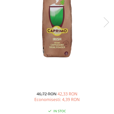
Complementare
Capace
Cesti si farfurii
Diverse
Lattiere
Pahare de cafea
Palete cafea
Consumabile
Cappucino instant
Ciocolata calda
Lapte instant
Pliculete Zahar si Miere
46,72 RON
42,33 RON
Siropuri
Economisesti:
4,39
RON
Topping
Aparate SH
IN STOC