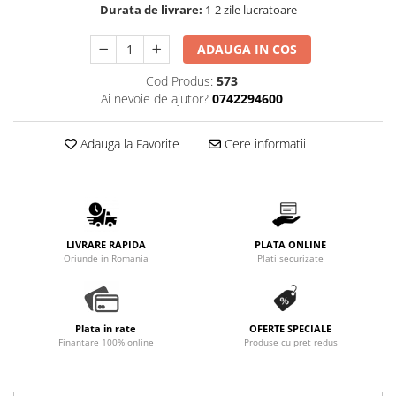
Durata de livrare:
1-2 zile lucratoare
Promotii
Stabilizatoare tensiune
ADAUGA IN COS
Piese schimb espressoare
Accesorii si intretinere
Cod Produs:
573
Ai nevoie de ajutor?
0742294600
Curatare
Filtre
Adauga la Favorite
Cere informatii
Portafiltre
Site
Tamper
Altele
LIVRARE RAPIDA
PLATA ONLINE
Oriunde in Romania
Plati securizate
Plata in rate
OFERTE SPECIALE
Finantare 100% online
Produse cu pret redus