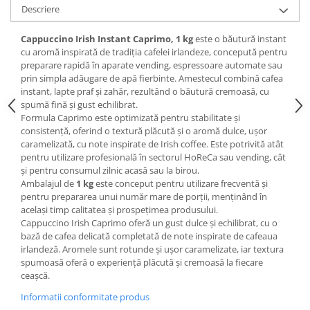
Descriere
Cappuccino Irish Instant Caprimo, 1 kg
este o băutură instant
cu aromă inspirată de tradiția cafelei irlandeze, concepută pentru
preparare rapidă în aparate vending, espressoare automate sau
prin simpla adăugare de apă fierbinte. Amestecul combină cafea
instant, lapte praf și zahăr, rezultând o băutură cremoasă, cu
spumă fină și gust echilibrat.
Formula Caprimo este optimizată pentru stabilitate și
consistență, oferind o textură plăcută și o aromă dulce, ușor
caramelizată, cu note inspirate de Irish coffee. Este potrivită atât
pentru utilizare profesională în sectorul HoReCa sau vending, cât
și pentru consumul zilnic acasă sau la birou.
Ambalajul de
1 kg
este conceput pentru utilizare frecventă și
pentru prepararea unui număr mare de porții, menținând în
același timp calitatea și prospețimea produsului.
Cappuccino Irish Caprimo oferă un gust dulce și echilibrat, cu o
bază de cafea delicată completată de note inspirate de cafeaua
irlandeză. Aromele sunt rotunde și ușor caramelizate, iar textura
spumoasă oferă o experiență plăcută și cremoasă la fiecare
ceașcă.
Informatii conformitate produs