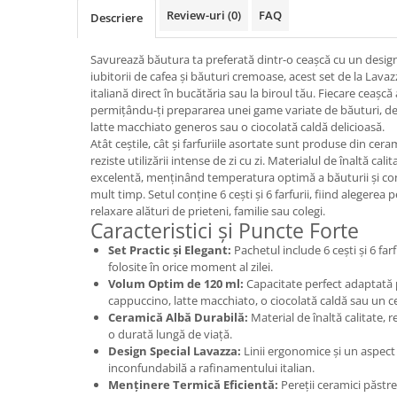
Promotii
Review-uri
(0)
FAQ
Descriere
Stabilizatoare tensiune
Piese schimb espressoare
Savurează băutura ta preferată dintr-o ceașcă cu un desig
iubitorii de cafea și băuturi cremoase, acest set de la Lavaz
Accesorii si intretinere
italiană direct în bucătăria sau la biroul tău. Fiecare ceașc
Curatare
permițându-ți prepararea unei game variate de băuturi, de
latte macchiato generos sau o ciocolată caldă delicioasă.
Filtre
Atât ceștile, cât și farfuriile asortate sunt produse din cer
Portafiltre
reziste utilizării intense de zi cu zi. Materialul de înaltă cali
excelentă, menținând temperatura optimă a băuturii și c
Site
mult timp. Setul conține 6 cești și 6 farfurii, fiind aleger
relaxare alături de prieteni, familie sau colegi.
Tamper
Caracteristici și Puncte Forte
Altele
Set Practic și Elegant:
Pachetul include 6 cești și 6 far
folosite în orice moment al zilei.
Volum Optim de 120 ml:
Capacitate perfect adaptată 
cappuccino, latte macchiato, o ciocolată caldă sau un ce
Ceramică Albă Durabilă:
Material de înaltă calitate, r
o durată lungă de viață.
Design Special Lavazza:
Linii ergonomice și un aspect
inconfundabilă a rafinamentului italian.
Menținere Termică Eficientă:
Pereții ceramici păstre