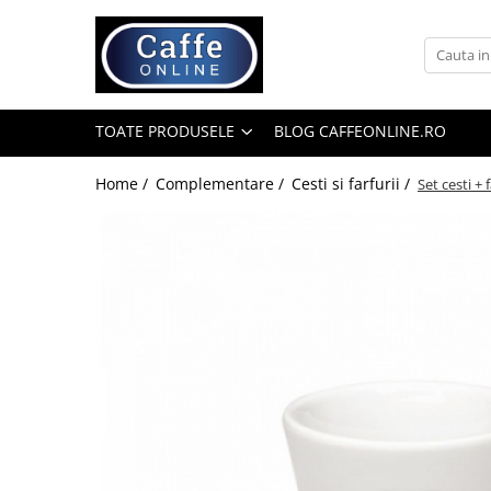
Toate Produsele
Cafea
TOATE PRODUSELE
BLOG CAFFEONLINE.RO
Cafea Boabe
Capsule Cafea
Home /
Complementare /
Cesti si farfurii /
Set cesti +
Cafea Macinata
Cafea Instant
Ceai
Espressoare
Aparate Automate
Aparate capsule
Aparate clasice
Accesorii
Rasnite