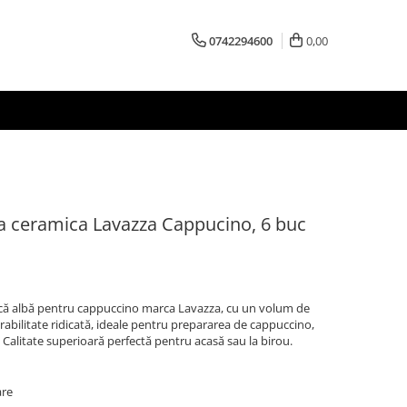
0742294600
0,00
afea ceramica Lavazza Cappucino, 6 buc
ramică albă pentru cappuccino marca Lavazza, cu un volum de
urabilitate ridicată, ideale pentru prepararea de cappuccino,
 Calitate superioară perfectă pentru acasă sau la birou.
are