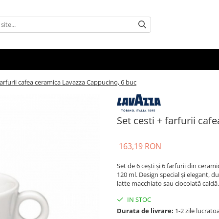
 farfurii cafea ceramica Lavazza Cappucino, 6 buc
Set cesti + farfurii c
163,19 RON
Set de 6 cești și 6 farfurii din ce
120 ml. Design special și elegant, d
latte macchiato sau ciocolată caldă.
IN STOC
Durata de livrare:
1-2 zile lucrato