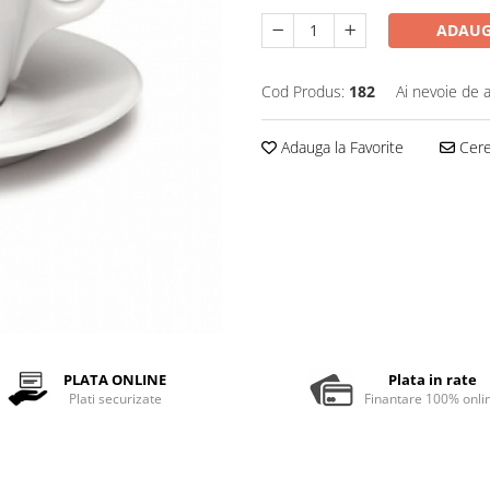
ADAUG
Cod Produs:
182
Ai nevoie de a
Adauga la Favorite
Cere 
PLATA ONLINE
Plata in rate
Plati securizate
Finantare 100% onli