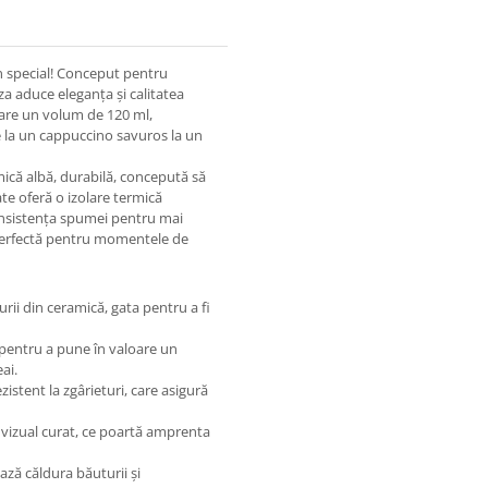
n special! Conceput pentru
za aduce eleganța și calitatea
ă are un volum de 120 ml,
 la un cappuccino savuros la un
amică albă, durabilă, concepută să
tate oferă o izolare termică
onsistența spumei pentru mai
ea perfectă pentru momentele de
furii din ceramică, gata pentru a fi
pentru a pune în valoare un
ai.
ezistent la zgârieturi, care asigură
 vizual curat, ce poartă amprenta
ază căldura băuturii și