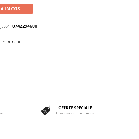
A IN COS
jutor?
0742294600
informatii
OFERTE SPECIALE
ne
Produse cu pret redus