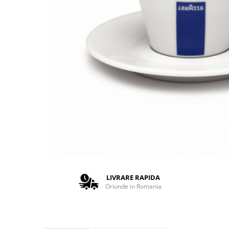
Complementare
Capace
Cesti si farfurii
Diverse
Lattiere
Pahare de cafea
Palete cafea
Consumabile
Cappucino instant
Ciocolata calda
Lapte instant
Pliculete Zahar si Miere
LIVRARE RAPIDA
Oriunde in Romania
Siropuri
Topping
Aparate SH