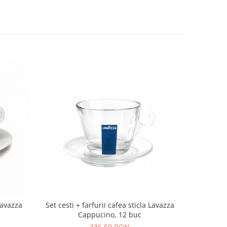
Lavazza
Set cesti + farfurii cafea sticla Lavazza
Cappucino, 12 buc
336,59 RON