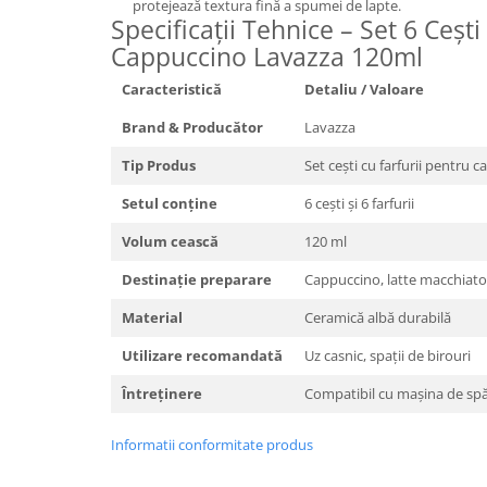
protejează textura fină a spumei de lapte.
Specificații Tehnice – Set 6 Cești 
Cappuccino Lavazza 120ml
Caracteristică
Detaliu / Valoare
Brand & Producător
Lavazza
Tip Produs
Set cești cu farfurii pentru 
Setul conține
6 cești și 6 farfurii
Volum cească
120 ml
Destinație preparare
Cappuccino, latte macchiato,
Material
Ceramică albă durabilă
Utilizare recomandată
Uz casnic, spații de birouri
Întreținere
Compatibil cu mașina de spă
Informatii conformitate produs