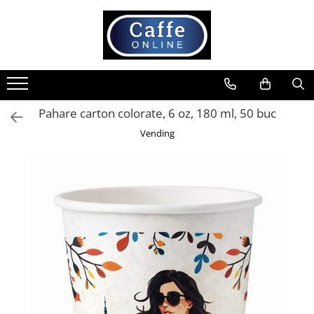
Toate Produsele
Cafea
Cafea Boabe
Pahare carton colorate, 6 oz, 180 ml, 50 buc
Capsule Cafea
Vending
Cafea Macinata
Cafea Instant
Ceai
Espressoare
Aparate Automate
Aparate capsule
Aparate clasice
Accesorii
Rasnite