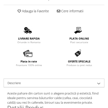
Promotii
Stabilizatoare tensiune
Adauga la Favorite
Cere informatii
Piese schimb espressoare
Accesorii si intretinere
Curatare
Filtre
LIVRARE RAPIDA
PLATA ONLINE
Oriunde in Romania
Plati securizate
Portafiltre
Site
Tamper
Plata in rate
OFERTE SPECIALE
Altele
Finantare 100% online
Produse cu pret redus
Descriere
Aceste pahare din carton sunt o alegere practică și estetică, fiind
ideale pentru servirea băuturilor calde (cafea, ceai, ciocolată
caldă) sau reci în cafenele, birouri sau la evenimente private.
Detalii Produs