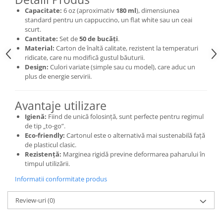
Capacitate:
6 oz (aproximativ
180 ml
), dimensiunea
standard pentru un cappuccino, un flat white sau un ceai
scurt.
Cantitate:
Set de
50 de bucăți
.
Material:
Carton de înaltă calitate, rezistent la temperaturi
ridicate, care nu modifică gustul băuturii.
Design:
Culori variate (simple sau cu model), care aduc un
plus de energie servirii.
Avantaje utilizare
Igienă:
Fiind de unică folosință, sunt perfecte pentru regimul
de tip „to-go”.
Eco-friendly:
Cartonul este o alternativă mai sustenabilă față
de plasticul clasic.
Rezistență:
Marginea rigidă previne deformarea paharului în
timpul utilizării.
Informatii conformitate produs
Review-uri
(0)