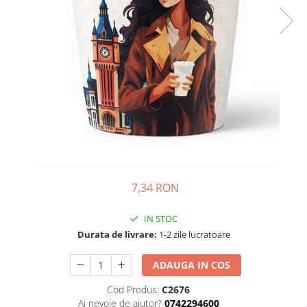
Complementare
Capace
Cesti si farfurii
Diverse
Lattiere
Pahare de cafea
Palete cafea
Consumabile
Cappucino instant
7,34 RON
Ciocolata calda
Lapte instant
IN STOC
Pliculete Zahar si Miere
Durata de livrare:
1-2 zile lucratoare
Siropuri
ADAUGA IN COS
Topping
Cod Produs:
C2676
Aparate SH
Ai nevoie de ajutor?
0742294600