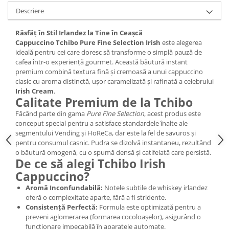
Descriere
Răsfăț în Stil Irlandez la Tine în Ceașcă
Cappuccino Tchibo Pure Fine Selection Irish
este alegerea
ideală pentru cei care doresc să transforme o simplă pauză de
cafea într-o experiență gourmet. Această băutură instant
premium combină textura fină și cremoasă a unui cappuccino
clasic cu aroma distinctă, ușor caramelizată și rafinată a celebrului
Irish Cream
.
Calitate Premium de la Tchibo
Făcând parte din gama
Pure Fine Selection
, acest produs este
conceput special pentru a satisface standardele înalte ale
segmentului Vending și HoReCa, dar este la fel de savuros și
pentru consumul casnic. Pudra se dizolvă instantaneu, rezultând
o băutură omogenă, cu o spumă densă și catifelată care persistă.
De ce să alegi Tchibo Irish
Cappuccino?
Aromă Inconfundabilă:
Notele subtile de whiskey irlandez
oferă o complexitate aparte, fără a fi stridente.
Consistență Perfectă:
Formula este optimizată pentru a
preveni aglomerarea (formarea cocoloașelor), asigurând o
funcționare impecabilă în aparatele automate.