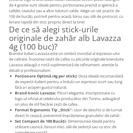
de 4 grame sunt ideale pentru porționarea precisă și igienică a
cafelei, ceaiului sau a altor băuturi calde. Alege un set practic de
100 de bucăți, potrivit pentru acasă, birou sau săli de protocol, cu
livrare rapidă din stoc propriu direct la tine!
De ce să alegi stick-urile
originale de zahăr alb Lavazza
4g (100 buc)?
Brandul italian Lavazza este un simbol mondial al espresso-ului
de calitate. Însoțirea ceștii de cafea cu plicurile originale brenduite
Lavazza adaugă o notă suplimentară de rafinament, atenție la
detalii și profesionalism:
Porționare Optimă (4g per stick):
Doza ideală recomandată
de experții italieni pentru a îndulci un espresso scurt sau lung
fără a-i acoperi gustul natural.
Brand Iconic Lavazza:
Plicuri elegante, inscripționate cu
logo-ul oficial al celebrului producător din Torino, adăugând
un plus de stil fiecărei cești de cafea.
Format Ergonomic Tip „Stick”:
Ușor de deschis și de turnat
direct în ceașcă, prevenind împrăștierea granulelor de zahăr.
Set Compact de 100 Bucăți:
Dimensiunea ideală pentru
utilizare casnică, birouri mici, săli de ședință sau ca stoc de
completare rapidă.