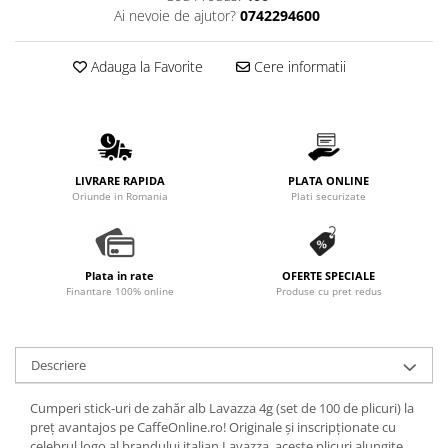
Ai nevoie de ajutor?
0742294600
Adauga la Favorite
Cere informatii
LIVRARE RAPIDA
PLATA ONLINE
Oriunde in Romania
Plati securizate
Plata in rate
OFERTE SPECIALE
Finantare 100% online
Produse cu pret redus
Descriere
Cumperi stick-uri de zahăr alb Lavazza 4g (set de 100 de plicuri) la
preț avantajos pe CaffeOnline.ro! Originale și inscripționate cu
celebrul logo al brandului italian Lavazza, aceste plicuri alungite