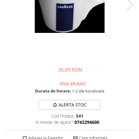
Complementare
Capace
Cesti si farfurii
Diverse
Lattiere
Pahare de cafea
Palete cafea
36,09 RON
Consumabile
Cappucino instant
STOC EPUIZAT
Ciocolata calda
Durata de livrare:
1-2 zile lucratoare
Lapte instant
ALERTA STOC
Pliculete Zahar si Miere
Cod Produs:
541
Siropuri
Ai nevoie de ajutor?
0742294600
Topping
Aparate SH
Adauga la Favorite
Cere informatii