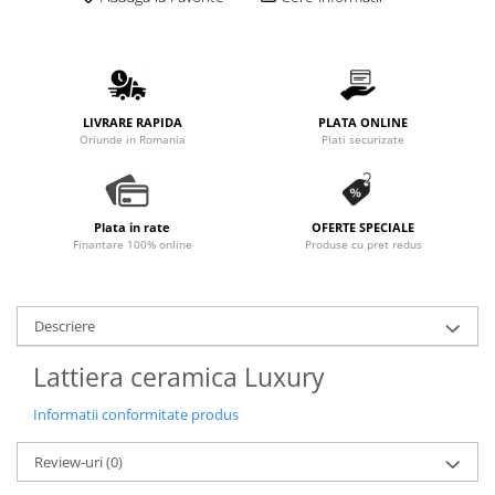
Promotii
Stabilizatoare tensiune
Piese schimb espressoare
Accesorii si intretinere
LIVRARE RAPIDA
PLATA ONLINE
Curatare
Oriunde in Romania
Plati securizate
Filtre
Portafiltre
Plata in rate
OFERTE SPECIALE
Site
Finantare 100% online
Produse cu pret redus
Tamper
Altele
Descriere
Lattiera ceramica Luxury
Informatii conformitate produs
Review-uri
(0)