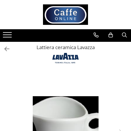
Toate Produsele
Cafea
Cafea Boabe
Lattiera ceramica Lavazza
Capsule Cafea
Cafea Macinata
Cafea Instant
Ceai
Espressoare
Aparate Automate
Aparate capsule
Aparate clasice
Accesorii
Rasnite