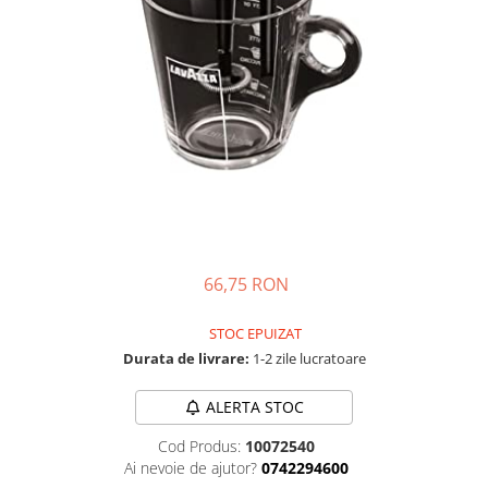
Complementare
Capace
Cesti si farfurii
Diverse
Lattiere
Pahare de cafea
Palete cafea
Consumabile
Cappucino instant
66,75 RON
Ciocolata calda
STOC EPUIZAT
Lapte instant
Durata de livrare:
1-2 zile lucratoare
Pliculete Zahar si Miere
ALERTA STOC
Siropuri
Topping
Cod Produs:
10072540
Ai nevoie de ajutor?
0742294600
Aparate SH