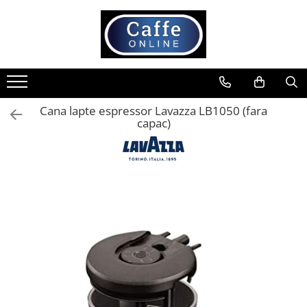
Toate Produsele
Cafea
Cafea Boabe
Cana lapte espressor Lavazza LB1050 (fara
Capsule Cafea
capac)
Cafea Macinata
Cafea Instant
Ceai
Espressoare
Aparate Automate
Aparate capsule
Aparate clasice
Accesorii
Rasnite