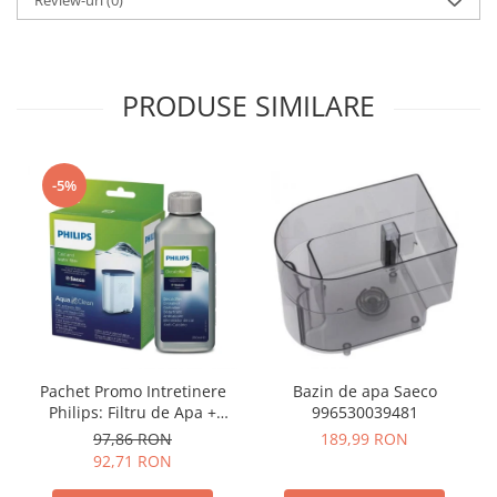
PRODUSE SIMILARE
-5%
Pachet Promo Intretinere
Bazin de apa Saeco
Philips: Filtru de Apa +
996530039481
Decalcifiant 250ml
97,86 RON
189,99 RON
92,71 RON