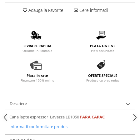
Promotii
Adauga la Favorite
Cere informatii
Stabilizatoare tensiune
Piese schimb espressoare
Accesorii si intretinere
Curatare
LIVRARE RAPIDA
PLATA ONLINE
Filtre
Oriunde in Romania
Plati securizate
Portafiltre
Site
Tamper
Plata in rate
OFERTE SPECIALE
Finantare 100% online
Produse cu pret redus
Altele
Descriere
Cana lapte espressor Lavazza LB1050
FARA CAPAC
Informatii conformitate produs
Review-uri
(0)