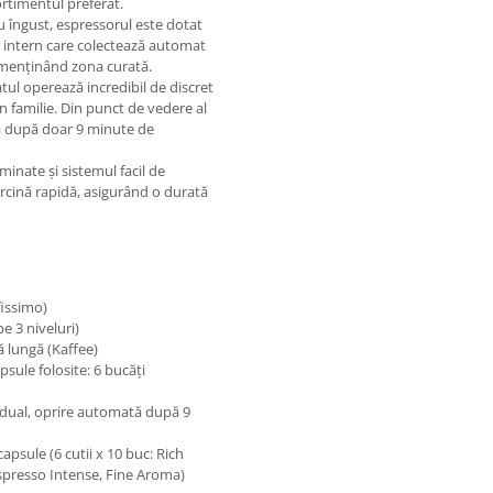
ortimentul preferat.
ău îngust, espressorul este dotat
r intern care colectează automat
i menținând zona curată.
ul operează incredibil de discret
în familie. Din punct de vedere al
ză după doar 9 minute de
minate și sistemul facil de
arcină rapidă, asigurând o durată
fissimo)
e 3 niveluri)
ă lungă (Kaffee)
sule folosite: 6 bucăți
idual, oprire automată după 9
apsule (6 cutii x 10 buc: Rich
spresso Intense, Fine Aroma)