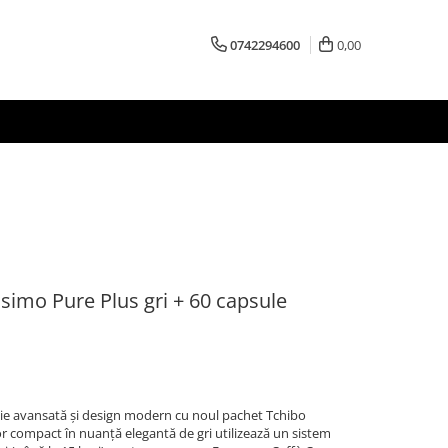
0742294600
0,00
simo Pure Plus gri + 60 capsule
ogie avansată și design modern cu noul pachet Tchibo
r compact în nuanță elegantă de gri utilizează un sistem