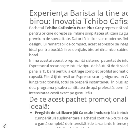
Promotii
Experiența Barista la tine a
Stabilizatoare tensiune
birou: Inovația Tchibo Cafi
Piese schimb espressoare
Accesorii si intretinere
Pachetul
Tchibo Cafissimo Pure Plus Grey
reprezintă sol
pentru oricine dorește să îmbine simplitatea utilizării cu gu
Curatare
premium de specialitate. Datorită liniilor sale moderne, finis
Filtre
designului remarcabil de compact, acest espressor se integr
ideal pentru bucătării rezidențiale, birouri dinamice, cabi
Portafiltre
hotel.
Site
Inima acestui aparat o reprezintă sistemul patentat de infuz
Espressorul recunoaște intuitiv tipul de băutură dorit și 
Tamper
până la 15 bari) pentru a extrage complet profilul aromatic ș
capsulă. Fie că îți dorești un Espresso scurt și viguros, un 
Altele
lungă tradițională, totul se prepară instantaneu. În plus, ap
de a programa și salva cantitatea de apă preferată, permițân
intensitatea ceștii exact pe gustul tău.
De ce acest pachet promoțional 
ideală:
Pregătit de utilizare (60 Capsule Incluse):
Nu trebuie 
cumpărături suplimentare. Pachetul conține 6 cutii a câ
o gamă completă de intensități (de la variante Intense și