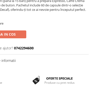
uri (până la 15 bari) pentru a prepara Espresso, Caffè Crema
e de buton. Pachetul include 60 de capsule dintr-o selecție
Decaf), oferindu-ți tot ce ai nevoie pentru începutul perfect.
are
A IN COS
e ajutor?
0742294600
informatii
OFERTE SPECIALE
ne
Produse cu pret redus