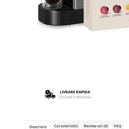
Complementare
Capace
Cesti si farfurii
Diverse
Lattiere
Pahare de cafea
Palete cafea
Consumabile
Cappucino instant
Ciocolata calda
Lapte instant
LIVRARE RAPIDA
Oriunde in Romania
Pliculete Zahar si Miere
Siropuri
Topping
Aparate SH
Caracteristici
Review-uri
(0)
FAQ
Descriere