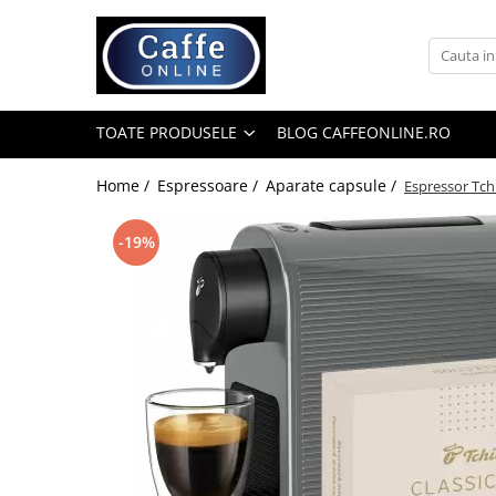
Toate Produsele
Cafea
TOATE PRODUSELE
BLOG CAFFEONLINE.RO
Cafea Boabe
Capsule Cafea
Home /
Espressoare /
Aparate capsule /
Espressor Tchi
Cafea Macinata
-19%
Cafea Instant
Ceai
Espressoare
Aparate Automate
Aparate capsule
Aparate clasice
Accesorii
Rasnite