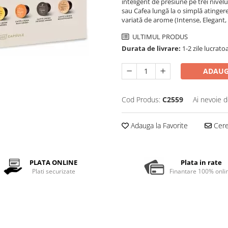
inteligent de presiune pe trei nivel
sau Cafea lungă la o simplă atinger
variată de arome (Intense, Elegant, 
ULTIMUL PRODUS
Durata de livrare:
1-2 zile lucrato
ADAUG
Cod Produs:
C2559
Ai nevoie d
Adauga la Favorite
Cere 
PLATA ONLINE
Plata in rate
Plati securizate
Finantare 100% onli