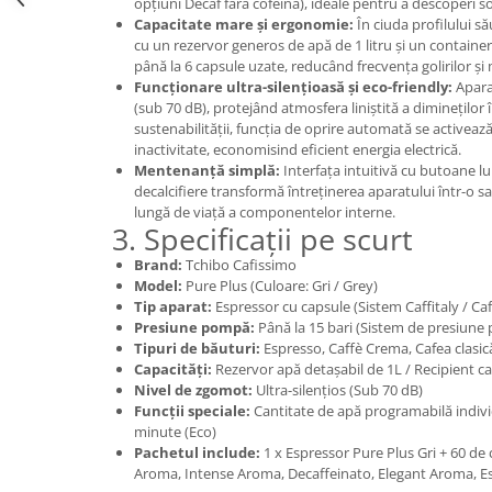
opțiuni Decaf fără cofeină), ideale pentru a descoperi s
Capacitate mare și ergonomie:
În ciuda profilului s
cu un rezervor generos de apă de 1 litru și un containe
până la 6 capsule uzate, reducând frecvența golirilor ș
Funcționare ultra-silențioasă și eco-friendly:
Aparat
(sub 70 dB), protejând atmosfera liniștită a dimineților 
sustenabilității, funcția de oprire automată se activea
inactivitate, economisind eficient energia electrică.
Mentenanță simplă:
Interfața intuitivă cu butoane lu
decalcifiere transformă întreținerea aparatului într-o s
lungă de viață a componentelor interne.
3. Specificații pe scurt
Brand:
Tchibo Cafissimo
Model:
Pure Plus (Culoare: Gri / Grey)
Tip aparat:
Espressor cu capsule (Sistem Caffitaly / Ca
Presiune pompă:
Până la 15 bari (Sistem de presiune p
Tipuri de băuturi:
Espresso, Caffè Crema, Cafea clasic
Capacități:
Rezervor apă detașabil de 1L / Recipient cap
Nivel de zgomot:
Ultra-silențios (Sub 70 dB)
Funcții speciale:
Cantitate de apă programabilă indiv
minute (Eco)
Pachetul include:
1 x Espressor Pure Plus Gri + 60 de c
Aroma, Intense Aroma, Decaffeinato, Elegant Aroma, E