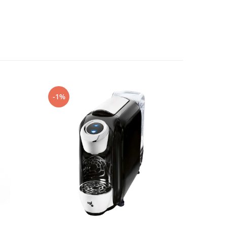
-1%
-19%