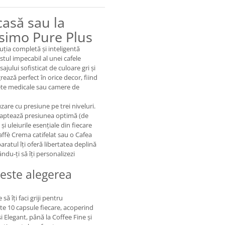
casă sau la
ssimo Pure Plus
uția completă și inteligentă
stul impecabil al unei cafele
ajului sofisticat de culoare gri și
ează perfect în orice decor, fiind
nete medicale sau camere de
are cu presiune pe trei niveluri.
adaptează presiunea optimă (de
i uleiurile esențiale din fiecare
Caffè Crema catifelat sau o Cafea
aratul îți oferă libertatea deplină
du-ți să îți personalizezi
este alegerea
să îți faci griji pentru
te 10 capsule fiecare, acoperind
 Elegant, până la Coffee Fine și