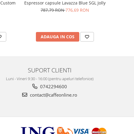
y Custom
Espressor capsule Lavazza Blue SGL Jolly
Espressor
787,79 RON
776,69 RON
37
ADAUGA IN COS
AD
SUPORT CLIENTI
Luni - Vineri 9:30 - 16:00 (pentru apeluri telefonice)
0742294600
contact@caffeonline.ro