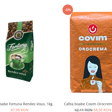
-6%
oabe Fortuna Rendez-Vous, 1kg
Cafea boabe Covim Orocrem
87,99 RON
62,11 RON
58,30 RON