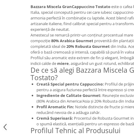
Promotii
Bazzara Miscela GranCappuccino Tostato
este o cafea
Stabilizatoare tensiune
Italia, special concepută pentru cei care iubesc cappuccino-
armonia perfectă în combinație cu laptele. Acest blend rafina
Piese schimb espressoare
artizanale italiene, fiind calibrat special pentru a transfor
Accesorii si intretinere
experiență de neuitat.
Curatare
Amestecul se remarcă printr-un conținut procentual mare 
compoziție
80% Arabica Gourmet
provenită din plantații 
Filtre
completată ideal de
20% Robusta Gourmet
din India. Ac
oferă o bază cremoasă și intensă, capabilă să pună în valoa
Portafiltre
Profilul său aromatic este extrem de fin și elegant, îmbogă
Site
indicii calde de
miere
, asigurând un gust rotund, echilibra
De ce să alegi Bazzara Miscela
Tamper
Tostato?
Altele
Creată Special pentru Cappuccino:
Profilul de prăji
pentru a asigura fuziunea perfectă între espresso și cr
Ingrediente de Calitate Gourmet:
Reunește exclusiv
(80% Arabica din America/Asia și 20% Robusta din India
Profil Aromatic Fin:
Notele distincte de fructe și mier
reducând nevoia de a adăuga zahăr.
Cremă Superioară:
Procentul de Robusta Gourmet ind
o spumă elastică, esențială pentru un espresso de bază 
Profilul Tehnic al Produsului