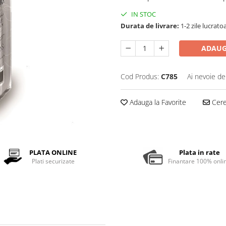
IN STOC
Durata de livrare:
1-2 zile lucrato
ADAUG
Cod Produs:
C785
Ai nevoie de
Adauga la Favorite
Cere 
PLATA ONLINE
Plata in rate
Plati securizate
Finantare 100% onli