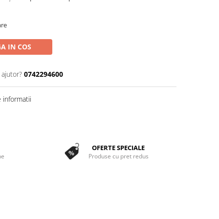
are
A IN COS
 ajutor?
0742294600
informatii
OFERTE SPECIALE
ne
Produse cu pret redus