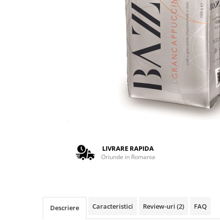
Complementare
Capace
Cesti si farfurii
Diverse
Lattiere
Pahare de cafea
Palete cafea
Consumabile
Cappucino instant
Ciocolata calda
LIVRARE RAPIDA
Lapte instant
Oriunde in Romania
Pliculete Zahar si Miere
Siropuri
Topping
Caracteristici
Review-uri
(2)
FAQ
Descriere
Aparate SH