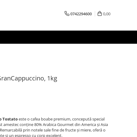
0742294600
0,00
GranCappuccino, 1kg
o Tostato
este o cafea boabe premium, concepută special
est amestec conține 80% Arabica Gourmet din America și Asia
emarcabilă prin notele sale fine de fructe și miere, oferă o
pte și un espresso cu corp excelent.