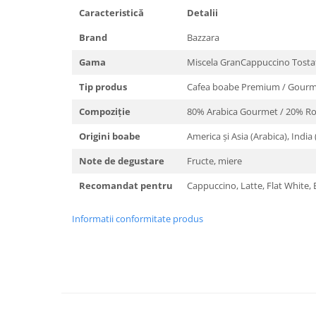
Caracteristică
Detalii
Brand
Bazzara
Gama
Miscela GranCappuccino Tosta
Tip produs
Cafea boabe Premium / Gour
Compoziție
80% Arabica Gourmet / 20% R
Origini boabe
America și Asia (Arabica), India
Note de degustare
Fructe, miere
Recomandat pentru
Cappuccino, Latte, Flat White,
Informatii conformitate produs