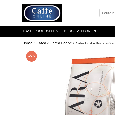
Toate Produsele
Cafea
TOATE PRODUSELE
BLOG CAFFEONLINE.RO
Cafea Boabe
Capsule Cafea
Home /
Cafea /
Cafea Boabe /
Cafea boabe Bazzara Gra
Cafea Macinata
-5%
Cafea Instant
Ceai
Espressoare
Aparate Automate
Aparate capsule
Aparate clasice
Accesorii
Rasnite