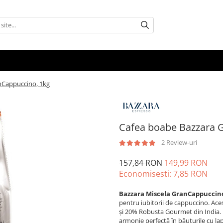
nCappuccino, 1kg
Cafea boabe Bazzara 
2 Review-uri
157,84 RON
149,99 RON
Economisesti:
7,85
RON
Bazzara Miscela GranCappuccin
pentru iubitorii de cappuccino. Ac
și 20% Robusta Gourmet din India. R
armonie perfectă în băuturile cu la