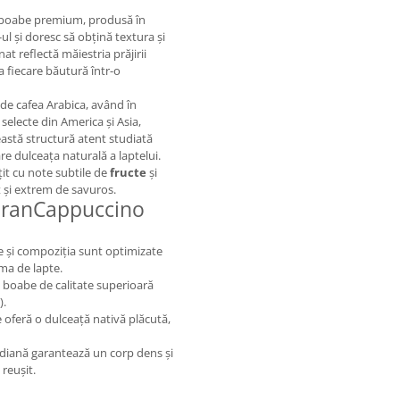
 boabe premium, produsă în
ul și doresc să obțină textura și
t reflectă măiestria prăjirii
ma fiecare băutură într-o
de cafea Arabica, având în
selecte din America și Asia,
eastă structură atent studiată
re dulceața naturală a laptelui.
țit cu note subtile de
fructe
și
t și extrem de savuros.
 GranCappuccino
re și compoziția sunt optimizate
ema de lapte.
 boabe de calitate superioară
).
e oferă o dulceață nativă plăcută,
iană garantează un corp dens și
reușit.