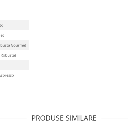
to
met
obusta Gourmet
 (Robusta)
 Espresso
PRODUSE SIMILARE