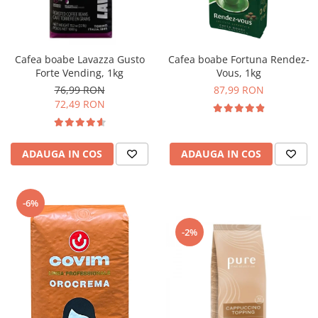
Complementare
Capace
Cesti si farfurii
Cafea boabe Lavazza Gusto
Cafea boabe Fortuna Rendez-
Diverse
Forte Vending, 1kg
Vous, 1kg
76,99 RON
87,99 RON
Lattiere
72,49 RON
Pahare de cafea
Palete cafea
ADAUGA IN COS
ADAUGA IN COS
Consumabile
Cappucino instant
Ciocolata calda
-6%
Lapte instant
-2%
Pliculete Zahar si Miere
Siropuri
Topping
Aparate SH