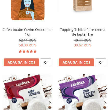
Promotii
Stabilizatoare tensiune
Piese schimb espressoare
Accesorii si intretinere
Curatare
Cafea boabe Covim Orocrema,
Topping Tchibo Pure crema
1kg
de lapte, 1kg
Filtre
62,11 RON
40,44 RON
Portafiltre
58,30 RON
39,62 RON
Site
Tamper
ADAUGA IN COS
ADAUGA IN COS
Altele