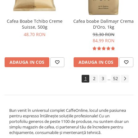
Cafea Boabe Tchibo Creme
Cafea boabe Dallmayr Crema
Suisse, 500g
D'Oro, 1kg
48,70 RON
93,30 RON
84,99 RON
ADAUGA IN COS
ADAUGA IN COS
1
2
3
52
...
Bun venit în universul complet CaffeOnline, locul unde pasiunea
pentru espresso întâlnește soluțiile profesionale! Cu un
portofoliu generos de peste 1100 de produse, nu suntem doar un
simplu magazin de cafea, ci partenerul tău de încredere pentru
echipamente, consumabile și mentenanță tehnică.