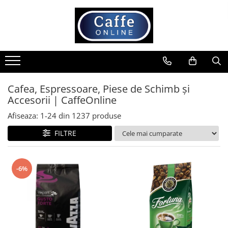
Toate Produsele
Cafea
Cafea Boabe
Capsule Cafea
Cafea, Espressoare, Piese de Schimb și
Accesorii | CaffeOnline
Cafea Macinata
Cafea Instant
Afiseaza:
1-
24
din
1237
produse
Ceai
FILTRE
Espressoare
Aparate Automate
-6%
Aparate capsule
Aparate clasice
Accesorii
Rasnite