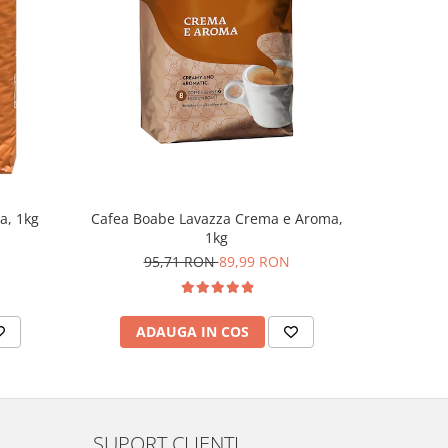
-6%
Cafea Boabe Lavazza Crema e Aroma,
Cafea boa
a, 1kg
1kg
11
95,71 RON
89,99 RON
ADAUGA IN COS
AD
SUPORT CLIENTI