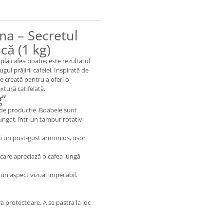
ma – Secretul
că (1 kg)
plă cafea boabe; este rezultatul
ul prăjirii cafelei. Inspirată de
te creată pentru a oferi o
xtură catifelată.
g”
de producție. Boabele sunt
ungat, într-un tambur rotativ
și un post-gust armonios, ușor
 care apreciază o cafea lungă
un aspect vizual impecabil.
 protectoare. A se pastra la loc