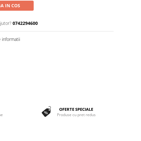
A IN COS
jutor?
0742294600
informatii
OFERTE SPECIALE
ne
Produse cu pret redus