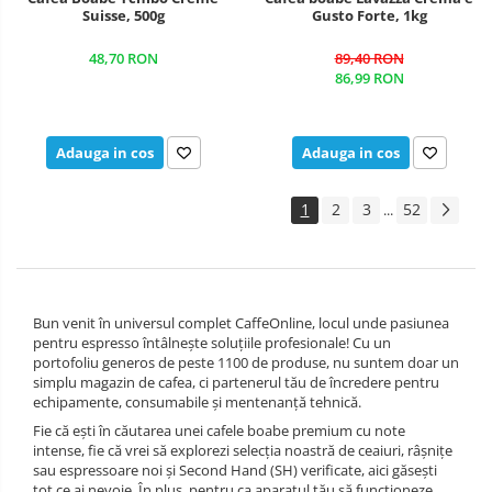
Suisse, 500g
Gusto Forte, 1kg
48,70 RON
89,40 RON
86,99 RON
Adauga in cos
Adauga in cos
1
2
3
52
...
Bun venit în universul complet CaffeOnline, locul unde pasiunea
pentru espresso întâlnește soluțiile profesionale! Cu un
portofoliu generos de peste 1100 de produse, nu suntem doar un
simplu magazin de cafea, ci partenerul tău de încredere pentru
echipamente, consumabile și mentenanță tehnică.
Fie că ești în căutarea unei cafele boabe premium cu note
intense, fie că vrei să explorezi selecția noastră de ceaiuri, râșnițe
sau espressoare noi și Second Hand (SH) verificate, aici găsești
tot ce ai nevoie. În plus, pentru ca aparatul tău să funcționeze