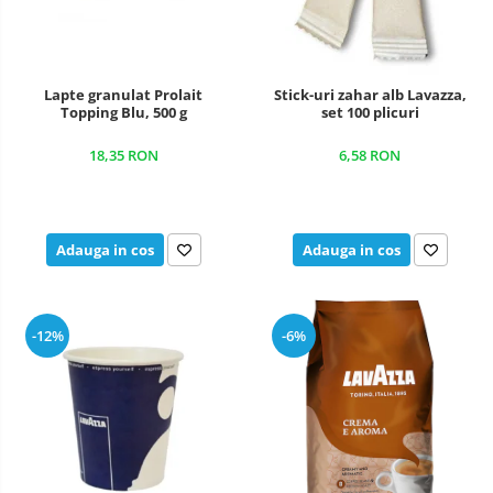
Lapte granulat Prolait
Stick-uri zahar alb Lavazza,
Topping Blu, 500 g
set 100 plicuri
18,35 RON
6,58 RON
Adauga in cos
Adauga in cos
-12%
-6%