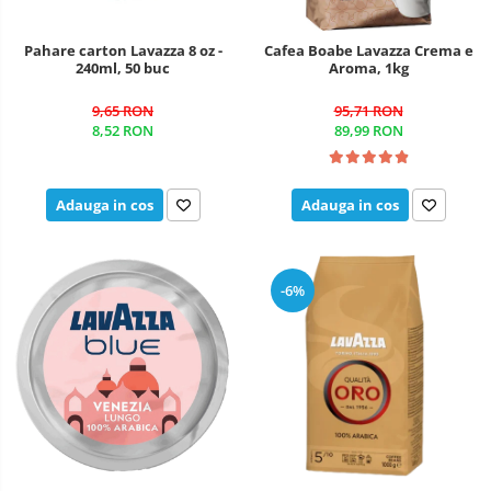
Pahare carton Lavazza 8 oz -
Cafea Boabe Lavazza Crema e
240ml, 50 buc
Aroma, 1kg
9,65 RON
95,71 RON
8,52 RON
89,99 RON
Adauga in cos
Adauga in cos
-6%