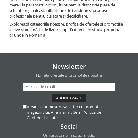
mereu la parametri optimi, îți punem la dispoziție piese de
schimb originale, stabilizatoare de tensiune și produse
profesionale pentru curățare și decalcifiere.
Explorează categoriile noastre, profită de ofertele și promoțiile
active și bucură-te de livrare rapidă direct din stocul propriu,
oriunde în România!
Newsletter
Nu rata ofertele si promotiile noastre
Vreau sa primesc newsletter cu promotiile
magazinului. Afla mai multe in
Politica de
Confidentialitate
Social
Urmareste-ne in social media