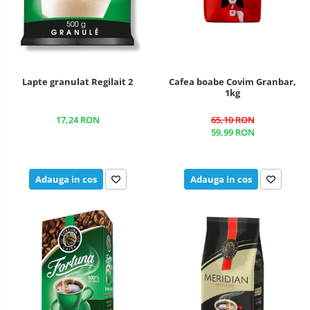
Lapte granulat Regilait 2
Cafea boabe Covim Granbar,
1kg
17,24 RON
65,10 RON
59,99 RON
Adauga in cos
Adauga in cos