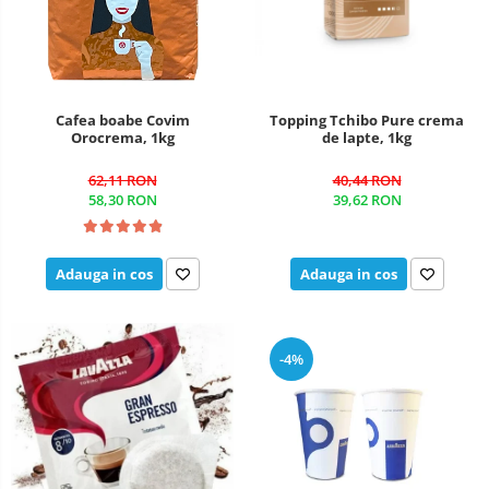
Cafea boabe Covim
Topping Tchibo Pure crema
Orocrema, 1kg
de lapte, 1kg
62,11 RON
40,44 RON
58,30 RON
39,62 RON
Adauga in cos
Adauga in cos
-4%