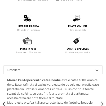
Promotii
Stabilizatoare tensiune
Piese schimb espressoare
Accesorii si intretinere
LIVRARE RAPIDA
PLATA ONLINE
Curatare
Oriunde in Romania
Plati securizate
Filtre
Portafiltre
Plata in rate
OFERTE SPECIALE
Site
Finantare 100% online
Produse cu pret redus
Tamper
Altele
Descriere
Mauro Centopercento cafea boabe
este o cafea 100% Arabica
de calitate, rafinata si exclusiva, aleasa de pe cele mai prestigioase
plantatii din Brazilia si America Centrala. Cu un continut foarte
scazut de cofeina, cu gust fin, foarte aromata si parfumata,
aceasta cafea are note florale si fructate.
Mauro este o cafea italiana caracterizata de faptul ca boabele