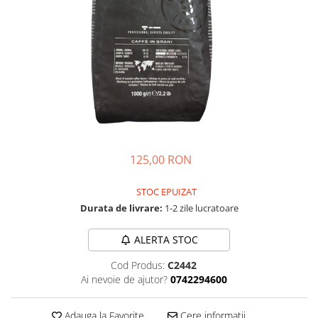
Complementare
Capace
Cesti si farfurii
Diverse
Lattiere
Pahare de cafea
Palete cafea
Consumabile
125,00 RON
Cappucino instant
STOC EPUIZAT
Ciocolata calda
Durata de livrare:
1-2 zile lucratoare
Lapte instant
ALERTA STOC
Pliculete Zahar si Miere
Siropuri
Cod Produs:
C2442
Ai nevoie de ajutor?
0742294600
Topping
Aparate SH
Adauga la Favorite
Cere informatii