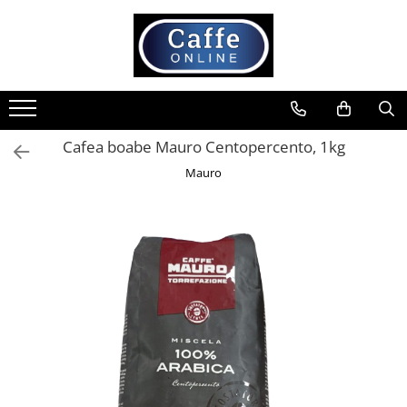
Toate Produsele
Cafea
Cafea Boabe
Cafea boabe Mauro Centopercento, 1kg
Capsule Cafea
Mauro
Cafea Macinata
Cafea Instant
Ceai
Espressoare
Aparate Automate
Aparate capsule
Aparate clasice
Accesorii
Rasnite