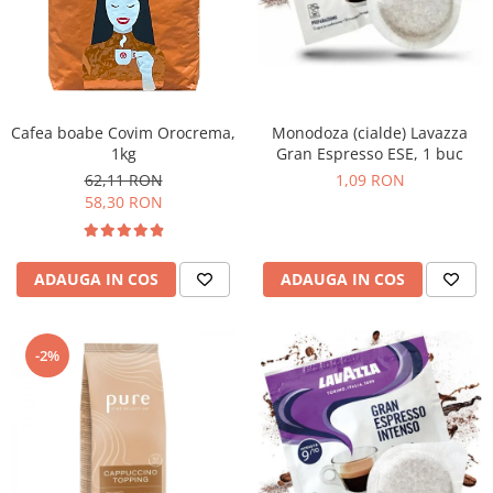
Promotii
Stabilizatoare tensiune
Piese schimb espressoare
Accesorii si intretinere
Curatare
Cafea boabe Covim Orocrema,
Monodoza (cialde) Lavazza
1kg
Gran Espresso ESE, 1 buc
Filtre
62,11 RON
1,09 RON
Portafiltre
58,30 RON
Site
Tamper
ADAUGA IN COS
ADAUGA IN COS
Altele
-2%