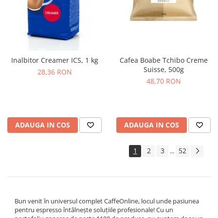
Inalbitor Creamer ICS, 1 kg
Cafea Boabe Tchibo Creme
Suisse, 500g
28,36 RON
48,70 RON
ADAUGA IN COS
ADAUGA IN COS
1
2
3
52
...
Bun venit în universul complet CaffeOnline, locul unde pasiunea
pentru espresso întâlnește soluțiile profesionale! Cu un