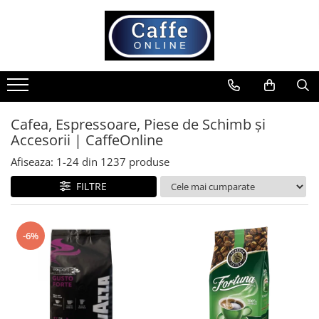
Toate Produsele
Cafea
Cafea Boabe
Capsule Cafea
Cafea, Espressoare, Piese de Schimb și
Accesorii | CaffeOnline
Cafea Macinata
Cafea Instant
Afiseaza:
1-
24
din
1237
produse
Ceai
FILTRE
Espressoare
Aparate Automate
-6%
Aparate capsule
Aparate clasice
Accesorii
Rasnite