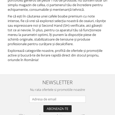
portofoliu generos de peste 1100 de produse, nu suntem doar un
simplu magazin de cafea, ci partenerul tău de încredere pentru
echipamente, consumabile și mentenanță tehnică.
Fie că ești în căutarea unei cafele boabe premium cu note
intense, fie că vrei să explorezi selecția noastră de ceaiuri, râșnițe
sau espressoare noi și Second Hand (SH) verificate, aici găsești
tot ce ai nevoie. În plus, pentru ca aparatul tău să funcționeze
mereu la parametri optimi, îți punem la dispoziție piese de
schimb originale, stabilizatoare de tensiune și produse
profesionale pentru curățare și decalcifiere.
Explorează categoriile noastre, profită de ofertele și promoțiile
active și bucură-te de livrare rapidă direct din stocul propriu,
oriunde în România!
NEWSLETTER
Nu rata ofertele si promotiile noastre