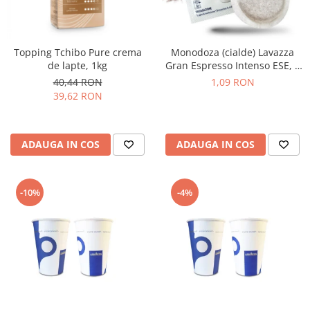
Topping Tchibo Pure crema
Monodoza (cialde) Lavazza
de lapte, 1kg
Gran Espresso Intenso ESE, 1
buc
40,44 RON
1,09 RON
39,62 RON
ADAUGA IN COS
ADAUGA IN COS
-10%
-4%