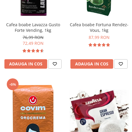
Complementare
Capace
Cesti si farfurii
Cafea boabe Lavazza Gusto
Cafea boabe Fortuna Rendez-
Diverse
Forte Vending, 1kg
Vous, 1kg
76,99 RON
87,99 RON
Lattiere
72,49 RON
Pahare de cafea
Palete cafea
ADAUGA IN COS
ADAUGA IN COS
Consumabile
Cappucino instant
Ciocolata calda
-6%
Lapte instant
Pliculete Zahar si Miere
Siropuri
Topping
Aparate SH