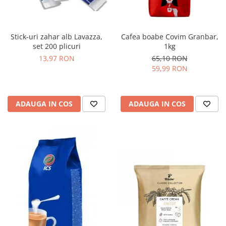
Stick-uri zahar alb Lavazza,
Cafea boabe Covim Granbar,
set 200 plicuri
1kg
13,97 RON
65,10 RON
59,99 RON
ADAUGA IN COS
ADAUGA IN COS