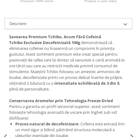
Finantare 100% online
Produse cu pret redus
Descriere
Savoarea Premium Tchibo, Acum Fără Cofeină
Tchibo Exclusive Decofeinizată 100g
demonstrează că
eliminarea cofeinei nu înseamnă un compromis în privința
gustului. Acest sortiment premium este creat special pentru
pasionații de cafea care își doresc să savureze o cană aromată la
ore târzii sau care au restricții medicale privind consumul de
stimulente. Maeștrii Tchibo folosesc un amestec armonios de
boabe, decofeinizate printr-un proces delicat înainte de prăjire,
obținând o băutură cu o
intensitate echilibrată de 3 din 5
,
plină de personalitate.
Conservarea Aromelor prin Tehnologia Freeze-Dried
Pentru a garanta un profil senzorial superior, acest sortiment
folosește tehnologia avansată de uscare prin îngheț sub vid
(liofilizare):
Proces natural de decofeinizare
: Cofeina este extrasă într-
un mod sigur și blând, păstrând structura moleculară a
uleiurilor esențiale din boabe.