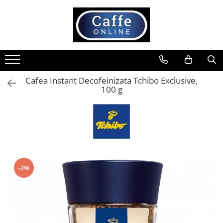
Toate Produsele
Cafea
Cafea Boabe
Cafea Instant Decofeinizata Tchibo Exclusive,
Capsule Cafea
100 g
Cafea Macinata
Cafea Instant
Ceai
Espressoare
Aparate Automate
-2%
Aparate capsule
Aparate clasice
Accesorii
Rasnite