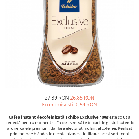
Complementare
Capace
Cesti si farfurii
Diverse
Lattiere
Pahare de cafea
Palete cafea
Consumabile
Cappucino instant
Ciocolata calda
Lapte instant
27,39 RON
26,85 RON
Economisesti:
0,54
RON
Pliculete Zahar si Miere
Siropuri
Cafea instant decofeinizată Tchibo Exclusive 100g
este soluția
perfectă pentru momentele în care vrei să te bucuri de gustul autentic
Topping
al unei cafele premium, dar fără efectul stimulant al cofeinei. Realizat
prin metode blânde de decofeinizare și liofilizare, acest sortiment
Aparate SH