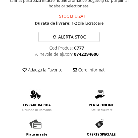
rafinat păstrează intacte notele aromatice bogate și corpul plin al
Promotii
boabelor selecționate.
Stabilizatoare tensiune
STOC EPUIZAT
Piese schimb espressoare
Durata de livrare:
1-2 zile lucratoare
Accesorii si intretinere
Curatare
ALERTA STOC
Filtre
Cod Produs:
C777
Ai nevoie de ajutor?
0742294600
Portafiltre
Site
Adauga la Favorite
Cere informatii
Tamper
Altele
LIVRARE RAPIDA
PLATA ONLINE
Oriunde in Romania
Plati securizate
Plata in rate
OFERTE SPECIALE