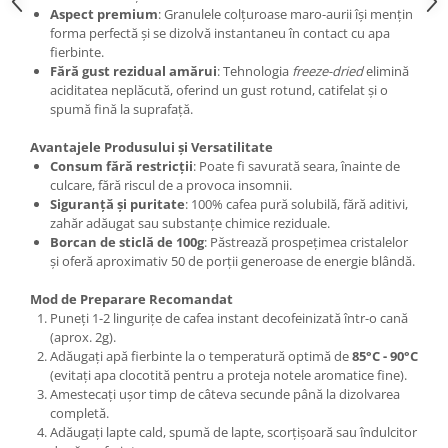
Aspect premium
: Granulele colțuroase maro-aurii își mențin
forma perfectă și se dizolvă instantaneu în contact cu apa
fierbinte.
Fără gust rezidual amărui
: Tehnologia
freeze-dried
elimină
aciditatea neplăcută, oferind un gust rotund, catifelat și o
spumă fină la suprafață.
Avantajele Produsului și Versatilitate
Consum fără restricții
: Poate fi savurată seara, înainte de
culcare, fără riscul de a provoca insomnii.
Siguranță și puritate
: 100% cafea pură solubilă, fără aditivi,
zahăr adăugat sau substanțe chimice reziduale.
Borcan de sticlă de 100g
: Păstrează prospețimea cristalelor
și oferă aproximativ 50 de porții generoase de energie blândă.
Mod de Preparare Recomandat
Puneți 1-2 lingurițe de cafea instant decofeinizată într-o cană
(aprox. 2g).
Adăugați apă fierbinte la o temperatură optimă de
85°C - 90°C
(evitați apa clocotită pentru a proteja notele aromatice fine).
Amestecați ușor timp de câteva secunde până la dizolvarea
completă.
Adăugați lapte cald, spumă de lapte, scorțișoară sau îndulcitor