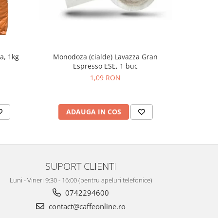
Monodoza (cialde) Lavazza Gran
Monodo
a, 1kg
Espresso ESE, 1 buc
Espr
1,09 RON
ADAUGA IN COS
AD
SUPORT CLIENTI
Luni - Vineri 9:30 - 16:00 (pentru apeluri telefonice)
0742294600
contact@caffeonline.ro