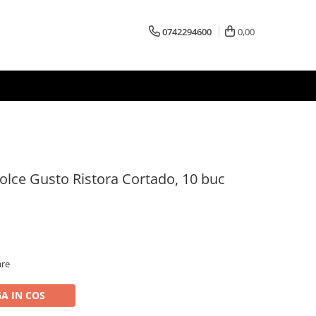
0742294600
0,00
olce Gusto Ristora Cortado, 10 buc
are
A IN COS