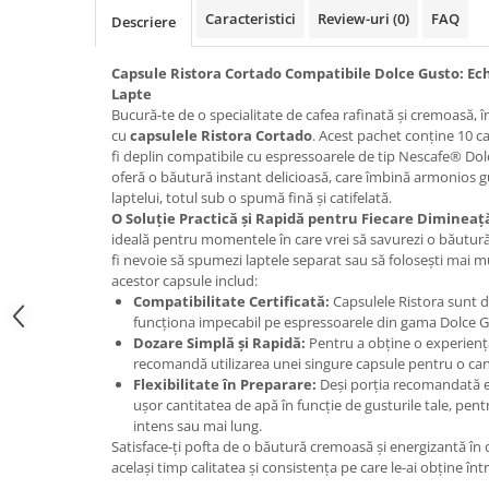
Promotii
Caracteristici
Review-uri
(0)
FAQ
Descriere
Stabilizatoare tensiune
Piese schimb espressoare
Capsule Ristora Cortado Compatibile Dolce Gusto: Echi
Lapte
Accesorii si intretinere
Bucură-te de o specialitate de cafea rafinată și cremoasă, în 
Curatare
cu
capsulele Ristora Cortado
. Acest pachet conține 10 c
fi deplin compatibile cu espressoarele de tip Nescafe® Dol
Filtre
oferă o băutură instant delicioasă, care îmbină armonios gus
Portafiltre
laptelui, totul sub o spumă fină și catifelată.
O Soluție Practică și Rapidă pentru Fiecare Dimineaț
Site
ideală pentru momentele în care vrei să savurezi o băutură 
fi nevoie să spumezi laptele separat sau să folosești mai m
Tamper
acestor capsule includ:
Altele
Compatibilitate Certificată:
Capsulele Ristora sunt d
funcționa impecabil pe espressoarele din gama Dolce G
Dozare Simplă și Rapidă:
Pentru a obține o experienț
recomandă utilizarea unei singure capsule pentru o can
Flexibilitate în Preparare:
Deși porția recomandată es
ușor cantitatea de apă în funcție de gusturile tale, pen
intens sau mai lung.
Satisface-ți pofta de o băutură cremoasă și energizantă în
același timp calitatea și consistența pe care le-ai obține în