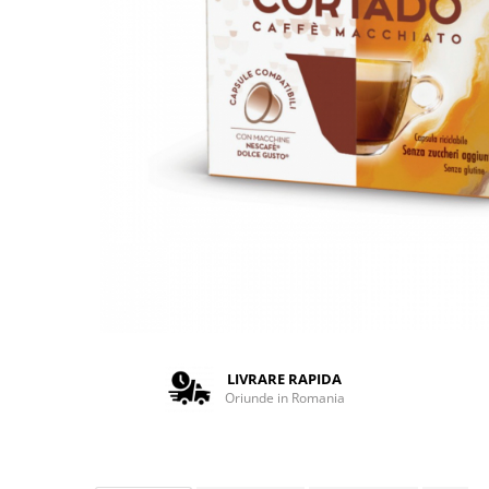
Complementare
Capace
Cesti si farfurii
Diverse
Lattiere
Pahare de cafea
Palete cafea
Consumabile
Cappucino instant
Ciocolata calda
Lapte instant
Pliculete Zahar si Miere
LIVRARE RAPIDA
Oriunde in Romania
Siropuri
Topping
Aparate SH