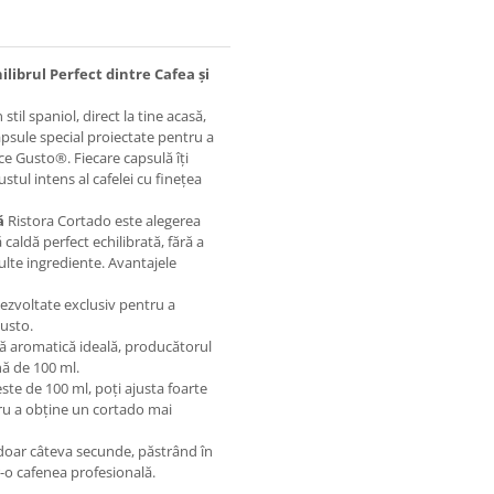
librul Perfect dintre Cafea și
stil spaniol, direct la tine acasă,
apsule special proiectate pentru a
ce Gusto®. Fiecare capsulă îți
tul intens al cafelei cu finețea
ă
Ristora Cortado este alegerea
caldă perfect echilibrată, fără a
ulte ingrediente. Avantajele
ezvoltate exclusiv pentru a
usto.
ă aromatică ideală, producătorul
ă de 100 ml.
te de 100 ml, poți ajusta foarte
tru a obține un cortado mai
 doar câteva secunde, păstrând în
tr-o cafenea profesională.