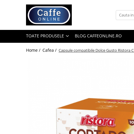
Toate Produsele
Cafea
TOATE PRODUSELE
BLOG CAFFEONLINE.RO
Cafea Boabe
Capsule Cafea
Home /
Cafea /
Capsule compatibile Dolce Gusto Ristora C
Cafea Macinata
Cafea Instant
Ceai
Espressoare
Aparate Automate
Aparate capsule
Aparate clasice
Accesorii
Rasnite