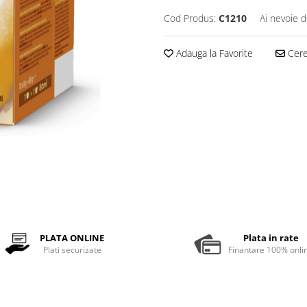
Cod Produs:
C1210
Ai nevoie d
Adauga la Favorite
Cere 
PLATA ONLINE
Plata in rate
Plati securizate
Finantare 100% onli