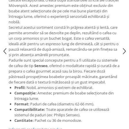
calitate excepțională, creată după standardele stricte ale tradiției
Mövenpick. Acest amestec premium este obținut exclusiv din
boabe atent selecționate de pe cele mai bune plantații din
întreaga lume, oferind o experiență senzorială echilibrată și
nobilă.
Secretul acestui sortiment constă în prăjirea atentă și lentă, care
permite aromelor să se dezvolte pe deplin, rezultând o cafea cu
un corp armonios și un buchet bogat. Este o cafea versatilă,
ideală atât pentru un espresso lung de dimineață, cât și pentru o
pauză relaxantă de după-amiază, remarcându-se prin finețea sa
și prin absența amărelii pronunțate.
Padurile sunt special concepute pentru a fi utilizate cu sistemele
de cafea de tip
Senseo
, oferind o modalitate rapidă și curată de a
prepara o cafea gourmet acasă sau la birou. Fiecare doză
păstrează prospețimea boabelor proaspăt măcinate, garantând
de fiecare dată o textură mătăsoasă și un gust impecabil.
Profil:
Nobil, armonios și extrem de echilibrat.
Compoziție:
Amestec premium de boabe selecționate din
întreaga lume.
Format:
Paduri de cafea (diametru 62-66 mm).
Compatibilitate:
Toate aparatele de cafea ce utilizează
sistemul de paduri (ex: Philips Senseo).
Cantitate:
Pachet cu 36 de monodoze.