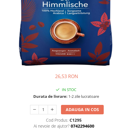
Complementare
Capace
Cesti si farfurii
Diverse
Lattiere
Pahare de cafea
Palete cafea
Consumabile
Cappucino instant
26,53 RON
Ciocolata calda
IN STOC
Lapte instant
Durata de livrare:
1-2 zile lucratoare
Pliculete Zahar si Miere
ADAUGA IN COS
Siropuri
Topping
Cod Produs:
C1295
Ai nevoie de ajutor?
0742294600
Aparate SH