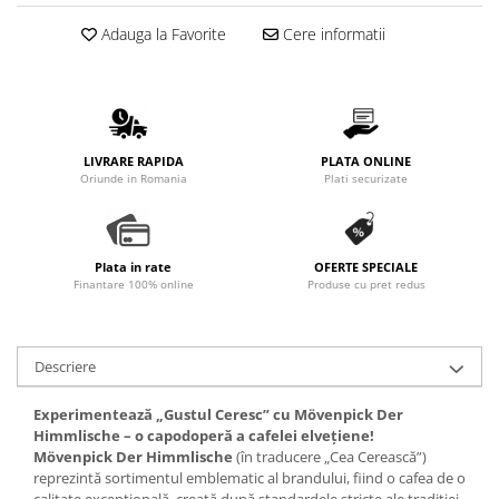
Promotii
Adauga la Favorite
Cere informatii
Stabilizatoare tensiune
Piese schimb espressoare
Accesorii si intretinere
Curatare
LIVRARE RAPIDA
PLATA ONLINE
Filtre
Oriunde in Romania
Plati securizate
Portafiltre
Site
Tamper
Plata in rate
OFERTE SPECIALE
Finantare 100% online
Produse cu pret redus
Altele
Descriere
Experimentează „Gustul Ceresc” cu Mövenpick Der
Himmlische – o capodoperă a cafelei elvețiene!
Mövenpick Der Himmlische
(în traducere „Cea Cerească”)
reprezintă sortimentul emblematic al brandului, fiind o cafea de o