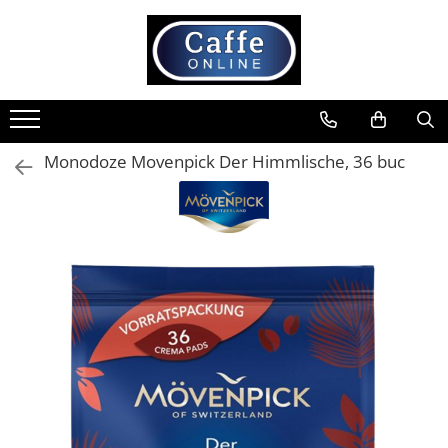
Toate Produsele
Cafea
Cafea Boabe
Monodoze Movenpick Der Himmlische, 36 buc
Capsule Cafea
Cafea Macinata
Cafea Instant
Ceai
Espressoare
Aparate Automate
Aparate capsule
Aparate clasice
Accesorii
Rasnite