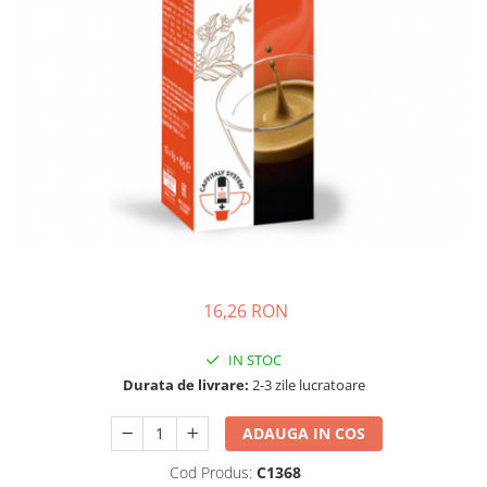
Complementare
Capace
Cesti si farfurii
Diverse
Lattiere
Pahare de cafea
Palete cafea
Consumabile
Cappucino instant
Ciocolata calda
16,26 RON
Lapte instant
IN STOC
Pliculete Zahar si Miere
Durata de livrare:
2-3 zile lucratoare
Siropuri
ADAUGA IN COS
Topping
Cod Produs:
C1368
Aparate SH