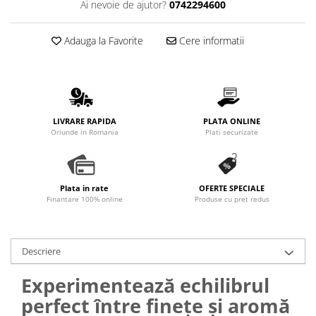
Ai nevoie de ajutor?
0742294600
Promotii
Stabilizatoare tensiune
Adauga la Favorite
Cere informatii
Piese schimb espressoare
Accesorii si intretinere
Curatare
Filtre
LIVRARE RAPIDA
PLATA ONLINE
Portafiltre
Oriunde in Romania
Plati securizate
Site
Tamper
Plata in rate
OFERTE SPECIALE
Altele
Finantare 100% online
Produse cu pret redus
Descriere
Experimentează echilibrul
perfect între finețe și aromă