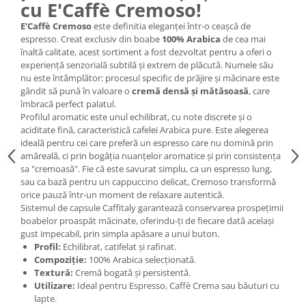
cu E'Caffè Cremoso!
E'Caffè Cremoso
este definitia eleganței într-o ceașcă de
espresso. Creat exclusiv din boabe
100% Arabica
de cea mai
înaltă calitate, acest sortiment a fost dezvoltat pentru a oferi o
experiență senzorială subtilă și extrem de plăcută. Numele său
nu este întâmplător: procesul specific de prăjire și măcinare este
gândit să pună în valoare o
cremă densă și mătăsoasă
, care
îmbracă perfect palatul.
Profilul aromatic este unul echilibrat, cu note discrete și o
aciditate fină, caracteristică cafelei Arabica pure. Este alegerea
ideală pentru cei care preferă un espresso care nu domină prin
amăreală, ci prin bogăția nuanțelor aromatice și prin consistența
sa "cremoasă". Fie că este savurat simplu, ca un espresso lung,
sau ca bază pentru un cappuccino delicat, Cremoso transformă
orice pauză într-un moment de relaxare autentică.
Sistemul de capsule Caffitaly garantează conservarea prospețimii
boabelor proaspăt măcinate, oferindu-ți de fiecare dată același
gust impecabil, prin simpla apăsare a unui buton.
Profil:
Echilibrat, catifelat și rafinat.
Compoziție:
100% Arabica selecționată.
Textură:
Cremă bogată și persistentă.
Utilizare:
Ideal pentru Espresso, Caffè Crema sau băuturi cu
lapte.