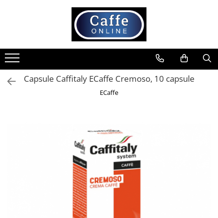
Toate Produsele
Cafea
Cafea Boabe
Capsule Caffitaly ECaffe Cremoso, 10 capsule
Capsule Cafea
ECaffe
Cafea Macinata
Cafea Instant
Ceai
Espressoare
Aparate Automate
Aparate capsule
Aparate clasice
Accesorii
Rasnite