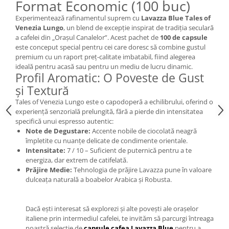
Format Economic (100 buc)
Experimentează rafinamentul suprem cu
Lavazza Blue Tales of
Venezia Lungo
, un blend de excepție inspirat de tradiția seculară
a cafelei din „Orașul Canalelor”. Acest pachet de
100 de capsule
este conceput special pentru cei care doresc să combine gustul
premium cu un raport preț-calitate imbatabil, fiind alegerea
ideală pentru acasă sau pentru un mediu de lucru dinamic.
Profil Aromatic: O Poveste de Gust
și Textură
Tales of Venezia Lungo este o capodoperă a echilibrului, oferind o
experiență senzorială prelungită, fără a pierde din intensitatea
specifică unui espresso autentic:
Note de Degustare:
Accente nobile de ciocolată neagră
împletite cu nuanțe delicate de condimente orientale.
Intensitate:
7 / 10 – Suficient de puternică pentru a te
energiza, dar extrem de catifelată.
Prăjire Medie:
Tehnologia de prăjire Lavazza pune în valoare
dulceața naturală a boabelor Arabica și Robusta.
Dacă ești interesat să explorezi și alte povești ale orașelor
italiene prin intermediul cafelei, te invităm să parcurgi întreaga
noastră selecție de
capsule cafea Lavazza Blue
pentru a