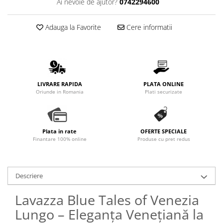
Ai nevoie de ajutor?
0742294600
Adauga la Favorite
Cere informatii
LIVRARE RAPIDA
PLATA ONLINE
Oriunde in Romania
Plati securizate
Plata in rate
OFERTE SPECIALE
Finantare 100% online
Produse cu pret redus
Descriere
Lavazza Blue Tales of Venezia
Lungo – Eleganța Venețiană la