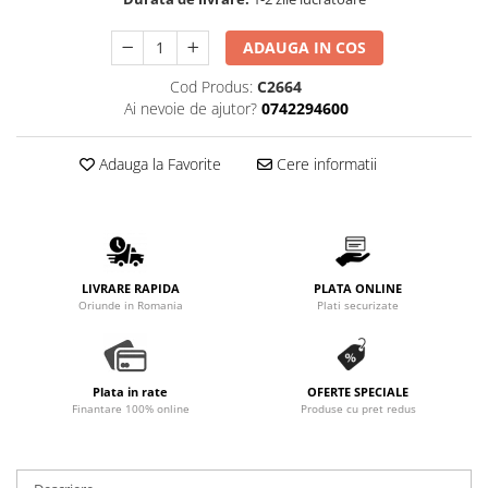
Promotii
Stabilizatoare tensiune
ADAUGA IN COS
Piese schimb espressoare
Cod Produs:
C2664
Accesorii si intretinere
Ai nevoie de ajutor?
0742294600
Curatare
Filtre
Adauga la Favorite
Cere informatii
Portafiltre
Site
Tamper
LIVRARE RAPIDA
PLATA ONLINE
Altele
Oriunde in Romania
Plati securizate
Plata in rate
OFERTE SPECIALE
Finantare 100% online
Produse cu pret redus