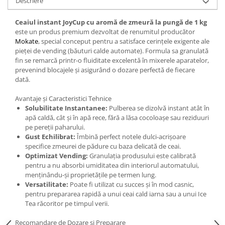
Descriere
Ceaiul instant JoyCup cu aromă de zmeură la pungă de 1 kg
este un produs premium dezvoltat de renumitul producător
Mokate
, special conceput pentru a satisface cerințele exigente ale
pieței de vending (băuturi calde automate). Formula sa granulată
fin se remarcă printr-o fluiditate excelentă în mixerele aparatelor,
prevenind blocajele și asigurând o dozare perfectă de fiecare
dată.
Avantaje și Caracteristici Tehnice
Solubilitate Instantanee:
Pulberea se dizolvă instant atât în
apă caldă, cât și în apă rece, fără a lăsa cocoloașe sau reziduuri
pe pereții paharului.
Gust Echilibrat:
Îmbină perfect notele dulci-acrișoare
specifice zmeurei de pădure cu baza delicată de ceai.
Optimizat Vending:
Granulația produsului este calibrată
pentru a nu absorbi umiditatea din interiorul automatului,
menținându-și proprietățile pe termen lung.
Versatilitate:
Poate fi utilizat cu succes și în mod casnic,
pentru prepararea rapidă a unui ceai cald iarna sau a unui Ice
Tea răcoritor pe timpul verii.
Recomandare de Dozare și Preparare