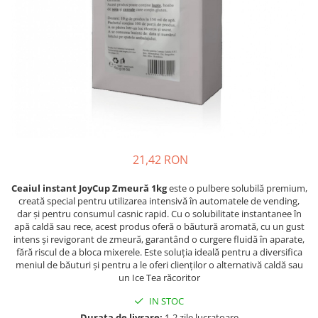
Complementare
Capace
Cesti si farfurii
Diverse
Lattiere
Pahare de cafea
Palete cafea
Consumabile
21,42 RON
Cappucino instant
Ceaiul instant JoyCup Zmeură 1kg
este o pulbere solubilă premium,
Ciocolata calda
creată special pentru utilizarea intensivă în automatele de vending,
dar și pentru consumul casnic rapid. Cu o solubilitate instantanee în
Lapte instant
apă caldă sau rece, acest produs oferă o băutură aromată, cu un gust
intens și revigorant de zmeură, garantând o curgere fluidă în aparate,
Pliculete Zahar si Miere
fără riscul de a bloca mixerele. Este soluția ideală pentru a diversifica
Siropuri
meniul de băuturi și pentru a le oferi clienților o alternativă caldă sau
un Ice Tea răcoritor
Topping
IN STOC
Aparate SH
Durata de livrare:
1-2 zile lucratoare