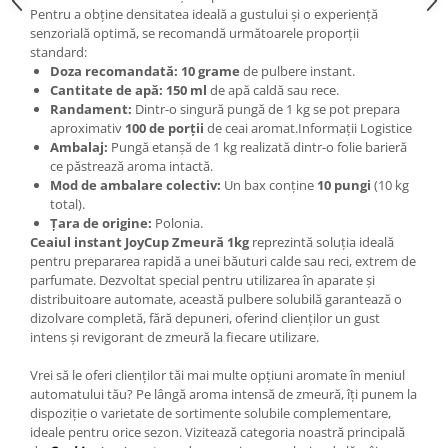
Pentru a obține densitatea ideală a gustului și o experiență
senzorială optimă, se recomandă următoarele proporții
standard:
Doza recomandată:
10 grame
de pulbere instant.
Cantitate de apă:
150 ml
de apă caldă sau rece.
Randament:
Dintr-o singură pungă de 1 kg se pot prepara
aproximativ
100 de porții
de ceai aromat.Informații Logistice
Ambalaj:
Pungă etanșă de 1 kg realizată dintr-o folie barieră
ce păstrează aroma intactă.
Mod de ambalare colectiv:
Un bax conține
10 pungi
(10 kg
total).
Țara de origine:
Polonia.
Ceaiul instant JoyCup Zmeură 1kg
reprezintă soluția ideală
pentru prepararea rapidă a unei băuturi calde sau reci, extrem de
parfumate. Dezvoltat special pentru utilizarea în aparate și
distribuitoare automate, această pulbere solubilă garantează o
dizolvare completă, fără depuneri, oferind clienților un gust
intens și revigorant de zmeură la fiecare utilizare.
Vrei să le oferi clienților tăi mai multe opțiuni aromate în meniul
automatului tău? Pe lângă aroma intensă de zmeură, îți punem la
dispoziție o varietate de sortimente solubile complementare,
ideale pentru orice sezon. Vizitează categoria noastră principală