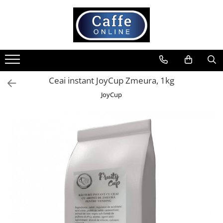
Toate Produsele
Cafea
Cafea Boabe
Ceai instant JoyCup Zmeura, 1kg
Capsule Cafea
JoyCup
Cafea Macinata
Cafea Instant
Ceai
Espressoare
Aparate Automate
Aparate capsule
Aparate clasice
Accesorii
Rasnite