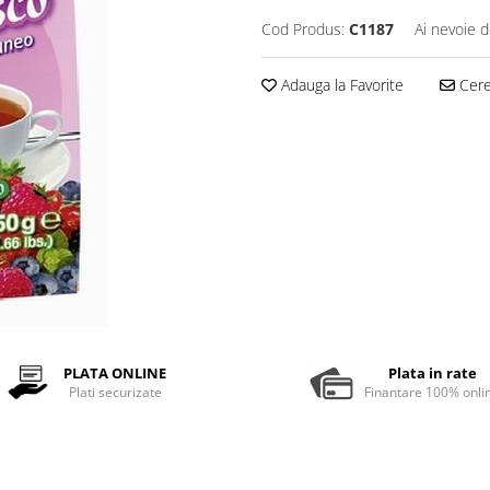
Cod Produs:
C1187
Ai nevoie d
Adauga la Favorite
Cere 
PLATA ONLINE
Plata in rate
Plati securizate
Finantare 100% onli