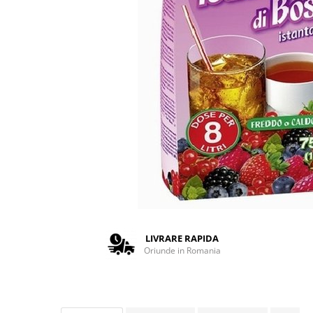
Complementare
Capace
Cesti si farfurii
Diverse
Lattiere
Pahare de cafea
Palete cafea
Consumabile
Cappucino instant
Ciocolata calda
Lapte instant
LIVRARE RAPIDA
Pliculete Zahar si Miere
Oriunde in Romania
Siropuri
Topping
Aparate SH