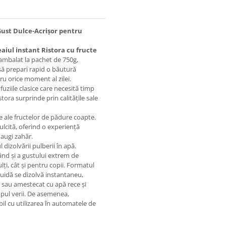
Gust Dulce-Acrișor pentru
eaiul instant Ristora cu fructe
, ambalat la pachet de 750g,
să prepari rapid o băutură
ru orice moment al zilei.
uziile clasice care necesită timp
stora surprinde prin calitățile sale
 ale fructelor de pădure coapte.
dulcită, oferind o experiență
daugi zahăr.
dizolvării pulberii în apă.
ând și a gustului extrem de
ți, cât și pentru copii. Formatul
luidă se dizolvă instantaneu,
e sau amestecat cu apă rece și
mpul verii. De asemenea,
bil cu utilizarea în automatele de