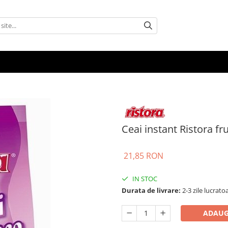
Ceai instant Ristora f
21,85 RON
IN STOC
Durata de livrare:
2-3 zile lucrato
ADAUG