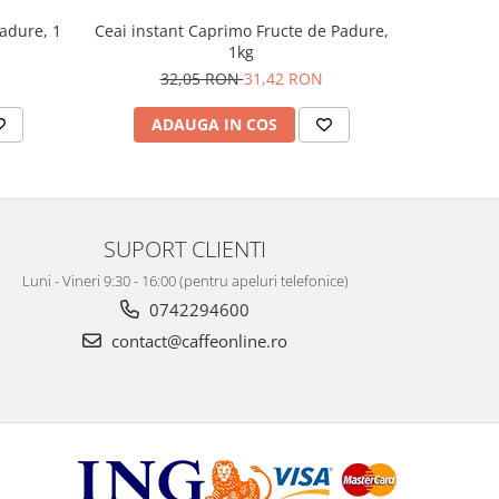
padure, 1
Ceai instant Caprimo Fructe de Padure,
Ceai de m
1kg
32,05 RON
31,42 RON
ADAUGA IN COS
AD
SUPORT CLIENTI
Luni - Vineri 9:30 - 16:00 (pentru apeluri telefonice)
0742294600
contact@caffeonline.ro