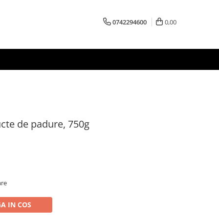
0742294600
0,00
ructe de padure, 750g
are
A IN COS