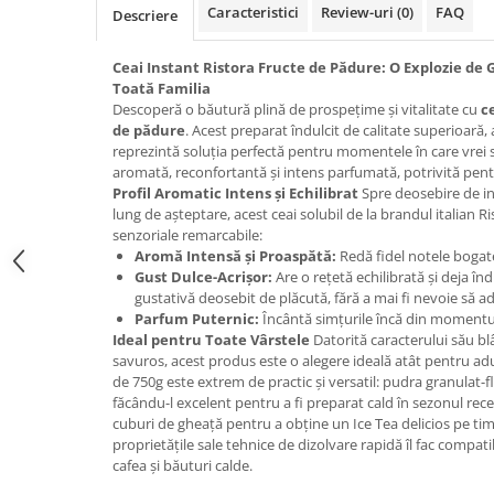
Caracteristici
Review-uri
(0)
FAQ
Promotii
Descriere
Stabilizatoare tensiune
Ceai Instant Ristora Fructe de Pădure: O Explozie de 
Piese schimb espressoare
Toată Familia
Accesorii si intretinere
Descoperă o băutură plină de prospețime și vitalitate cu
c
Curatare
de pădure
. Acest preparat îndulcit de calitate superioară
reprezintă soluția perfectă pentru momentele în care vrei 
Filtre
aromată, reconfortantă și intens parfumată, potrivită pent
Profil Aromatic Intens și Echilibrat
Spre deosebire de inf
Portafiltre
lung de așteptare, acest ceai solubil de la brandul italian Ri
Site
senzoriale remarcabile:
Aromă Intensă și Proaspătă:
Redă fidel notele bogate
Tamper
Gust Dulce-Acrișor:
Are o rețetă echilibrată și deja în
gustativă deosebit de plăcută, fără a mai fi nevoie să a
Altele
Parfum Puternic:
Încântă simțurile încă din momentul 
Ideal pentru Toate Vârstele
Datorită caracterului său bl
savuros, acest produs este o alegere ideală atât pentru adul
de 750g este extrem de practic și versatil: pudra granulat-f
făcându-l excelent pentru a fi preparat cald în sezonul rec
cuburi de gheață pentru a obține un Ice Tea delicios pe ti
proprietățile sale tehnice de dizolvare rapidă îl fac compati
cafea și băuturi calde.