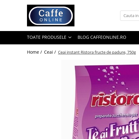
Toate Produsele
Cafea
TOATE PRODUSELE
BLOG CAFFEONLINE.RO
Cafea Boabe
Capsule Cafea
Home /
Ceai /
Ceai instant Ristora fructe de padure, 750g
Cafea Macinata
Cafea Instant
Ceai
Espressoare
Aparate Automate
Aparate capsule
Aparate clasice
Accesorii
Rasnite