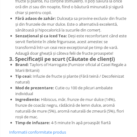
fructe și plante, nu conține stimulenți. Îl poți savura la orice
oră din zi sau din noapte, fiind o băutură minunată și sigură
chiar și pentru copii.
Fără adaos de zahăr:
Dulceața sa provine exclusiv din fructe
și din frunzele de mur dulce. Este o alternativă excelentă,
sănătoasă și hipocalorică la sucurile din comerț.
Senzațional și ca Iced Tea:
Deși este reconfortant când este
servit fierbinte în zilele friguroase, acest amestec se
transformă într-un ceai rece excepțional pe timp de vară.
Adaugă doar gheață și câteva felii de fructe proaspete!
3. Specificații pe scurt (Căutate de clienți)
Brand:
Taylors of Harrogate (Furnizor oficial al Casei Regale a
Marii Britanii)
Tip ceai:
Infuzie de fructe și plante (Fără teină / Decofeinizat
natural)
Mod de prezentare:
Cutie cu 100 de plicuri ambalate
individual
Ingrediente:
Hibiscus, măr, frunze de mur dulce (14%),
frunze de coacăz negru, rădăcină de lemn dulce, aromă
naturală de mure (5%), aromă naturală de zmeură (5%), flori
roșii de mac.
Timp de infuzare:
4-5 minute în apă proaspăt fiartă
Informatii conformitate produs