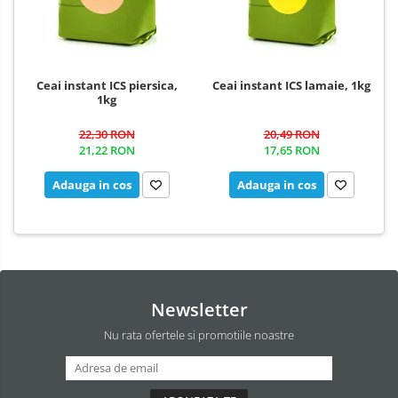
Ceai instant ICS piersica,
Ceai instant ICS lamaie, 1kg
1kg
22,30 RON
20,49 RON
21,22 RON
17,65 RON
Adauga in cos
Adauga in cos
Newsletter
Nu rata ofertele si promotiile noastre