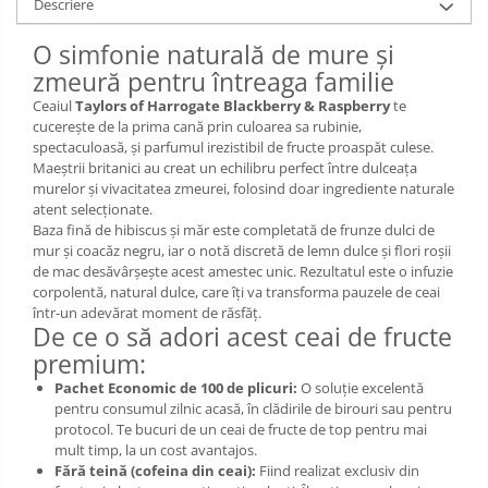
Descriere
O simfonie naturală de mure și
zmeură pentru întreaga familie
Ceaiul
Taylors of Harrogate Blackberry & Raspberry
te
cucerește de la prima cană prin culoarea sa rubinie,
spectaculoasă, și parfumul irezistibil de fructe proaspăt culese.
Maeștrii britanici au creat un echilibru perfect între dulceața
murelor și vivacitatea zmeurei, folosind doar ingrediente naturale
atent selecționate.
Baza fină de hibiscus și măr este completată de frunze dulci de
mur și coacăz negru, iar o notă discretă de lemn dulce și flori roșii
de mac desăvârșește acest amestec unic. Rezultatul este o infuzie
corpolentă, natural dulce, care îți va transforma pauzele de ceai
într-un adevărat moment de răsfăț.
De ce o să adori acest ceai de fructe
premium:
Pachet Economic de 100 de plicuri:
O soluție excelentă
pentru consumul zilnic acasă, în clădirile de birouri sau pentru
protocol. Te bucuri de un ceai de fructe de top pentru mai
mult timp, la un cost avantajos.
Fără teină (cofeina din ceai):
Fiind realizat exclusiv din