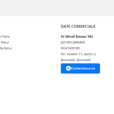
DATE COMERCIALE
 Plata
SC Mirali Bazzar SRL
e Retur
J2019012899409
de Retur
RO41695185
Str. Vaselor 11, sector 2
Bucuresti, Bucuresti
Contacteaza-ne