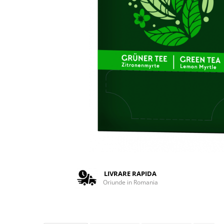
Complementare
Capace
Cesti si farfurii
Diverse
Lattiere
Pahare de cafea
Palete cafea
Consumabile
Cappucino instant
Ciocolata calda
Lapte instant
Pliculete Zahar si Miere
LIVRARE RAPIDA
Oriunde in Romania
Siropuri
Topping
Aparate SH