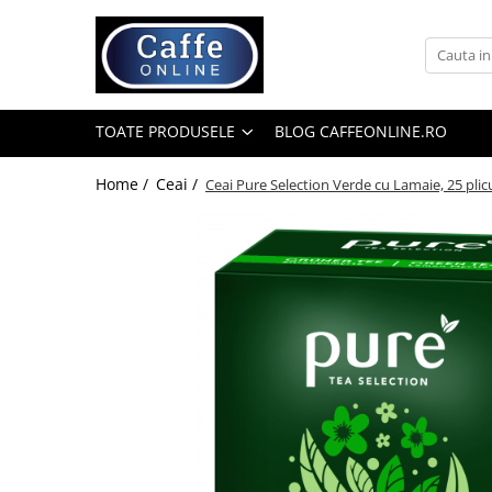
Toate Produsele
Cafea
TOATE PRODUSELE
BLOG CAFFEONLINE.RO
Cafea Boabe
Capsule Cafea
Home /
Ceai /
Ceai Pure Selection Verde cu Lamaie, 25 plic
Cafea Macinata
Cafea Instant
Ceai
Espressoare
Aparate Automate
Aparate capsule
Aparate clasice
Accesorii
Rasnite