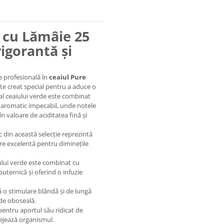
 cu Lămâie 25
vigorantă și
e profesională în
ceaiul Pure
e creat special pentru a aduce o
t al ceaiului verde este combinat
il aromatic impecabil, unde notele
în valoare de aciditatea fină și
c din această selecție reprezintă
ere excelentă pentru diminețile
iului verde este combinat cu
uternică și oferind o infuzie
 o stimulare blândă și de lungă
de oboseală.
entru aportul său ridicat de
tejează organismul.