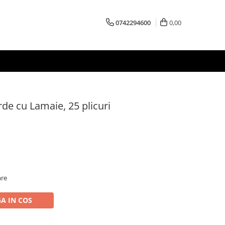
0742294600
0,00
rde cu Lamaie, 25 plicuri
are
A IN COS