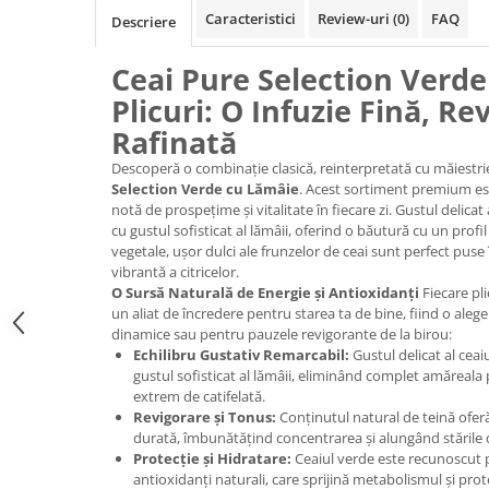
Promotii
Caracteristici
Review-uri
(0)
FAQ
Descriere
Stabilizatoare tensiune
Ceai Pure Selection Verde
Piese schimb espressoare
Accesorii si intretinere
Plicuri: O Infuzie Fină, Re
Curatare
Rafinată
Filtre
Descoperă o combinație clasică, reinterpretată cu măiestri
Selection Verde cu Lămâie
. Acest sortiment premium est
Portafiltre
notă de prospețime și vitalitate în fiecare zi. Gustul delica
Site
cu gustul sofisticat al lămâii, oferind o băutură cu un prof
vegetale, ușor dulci ale frunzelor de ceai sunt perfect puse 
Tamper
vibrantă a citricelor.
O Sursă Naturală de Energie și Antioxidanți
Fiecare pli
Altele
un aliat de încredere pentru starea ta de bine, fiind o aleg
dinamice sau pentru pauzele revigorante de la birou:
Echilibru Gustativ Remarcabil:
Gustul delicat al cea
gustul sofisticat al lămâii, eliminând complet amăreala p
extrem de catifelată.
Revigorare și Tonus:
Conținutul natural de teină oferă
durată, îmbunătățind concentrarea și alungând stările 
Protecție și Hidratare:
Ceaiul verde este recunoscut p
antioxidanți naturali, care sprijină metabolismul și pro