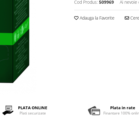
Cod Produs:
509969
Ai nevoie 
Adauga la Favorite
Cere 
PLATA ONLINE
Plata in rate
Plati securizate
Finantare 100% onli