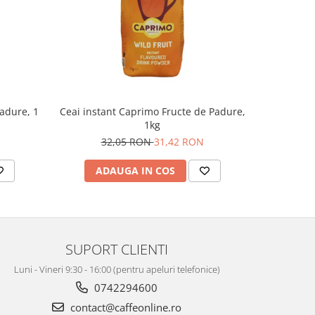
padure, 1
Ceai instant Caprimo Fructe de Padure,
Ceai de m
1kg
32,05 RON
31,42 RON
ADAUGA IN COS
AD
SUPORT CLIENTI
Luni - Vineri 9:30 - 16:00 (pentru apeluri telefonice)
0742294600
contact@caffeonline.ro