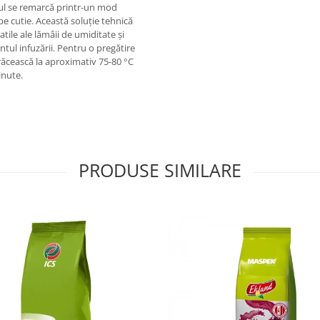
l se remarcă printr-un mod
e cutie. Această soluție tehnică
atile ale lămâii de umiditate și
ul infuzării. Pentru o pregătire
 răcească la aproximativ 75-80 °C
inute.
PRODUSE SIMILARE