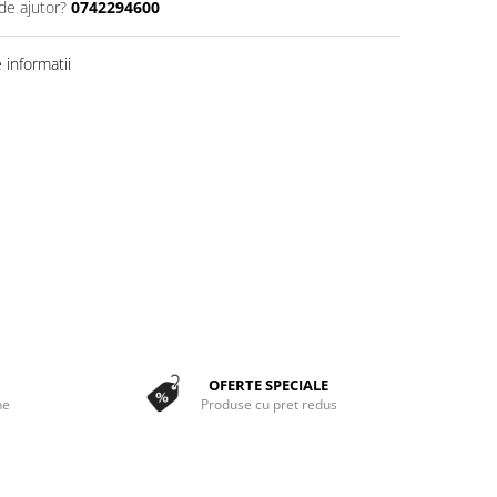
de ajutor?
0742294600
informatii
OFERTE SPECIALE
ne
Produse cu pret redus