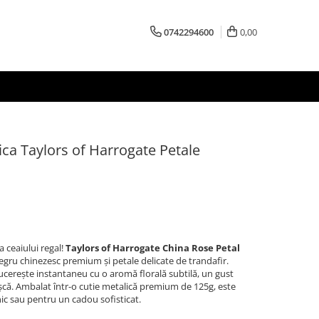
0742294600
0,00
ica Taylors of Harrogate Petale
 ceaiului regal!
Taylors of Harrogate China Rose Petal
gru chinezesc premium și petale delicate de trandafir.
cucerește instantaneu cu o aromă florală subtilă, un gust
eașcă. Ambalat într-o cutie metalică premium de 125g, este
nic sau pentru un cadou sofisticat.