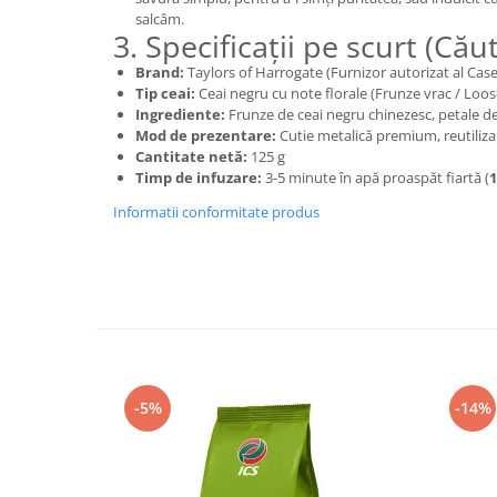
salcâm.
3. Specificații pe scurt (Căut
Brand:
Taylors of Harrogate (Furnizor autorizat al Casei
Tip ceai:
Ceai negru cu note florale (Frunze vrac / Loos
Ingrediente:
Frunze de ceai negru chinezesc, petale de
Mod de prezentare:
Cutie metalică premium, reutiliza
Cantitate netă:
125 g
Timp de infuzare:
3-5 minute în apă proaspăt fiartă (
1
Informatii conformitate produs
-5%
-14%