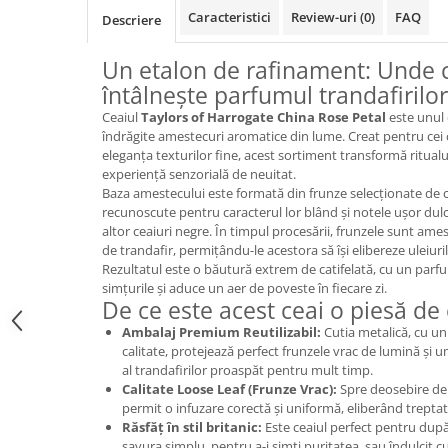
Promotii
Caracteristici
Review-uri
(0)
FAQ
Descriere
Stabilizatoare tensiune
Un etalon de rafinament: Unde 
Piese schimb espressoare
întâlnește parfumul trandafirilor
Accesorii si intretinere
Curatare
Ceaiul
Taylors of Harrogate China Rose Petal
este unul 
îndrăgite amestecuri aromatice din lume. Creat pentru cei 
Filtre
eleganța texturilor fine, acest sortiment transformă ritualul 
experiență senzorială de neuitat.
Portafiltre
Baza amestecului este formată din frunze selecționate de c
Site
recunoscute pentru caracterul lor blând și notele ușor dul
altor ceaiuri negre. În timpul procesării, frunzele sunt ames
Tamper
de trandafir, permițându-le acestora să își elibereze uleiur
Rezultatul este o băutură extrem de catifelată, cu un parfum
Altele
simțurile și aduce un aer de poveste în fiecare zi.
De ce este acest ceai o piesă de c
Ambalaj Premium Reutilizabil:
Cutia metalică, cu un d
calitate, protejează perfect frunzele vrac de lumină și
al trandafirilor proaspăt pentru mult timp.
Calitate Loose Leaf (Frunze Vrac):
Spre deosebire de c
permit o infuzare corectă și uniformă, eliberând treptat 
Răsfăț în stil britanic:
Este ceaiul perfect pentru după
savura simplu, pentru a-i simți puritatea, sau îndulcit c