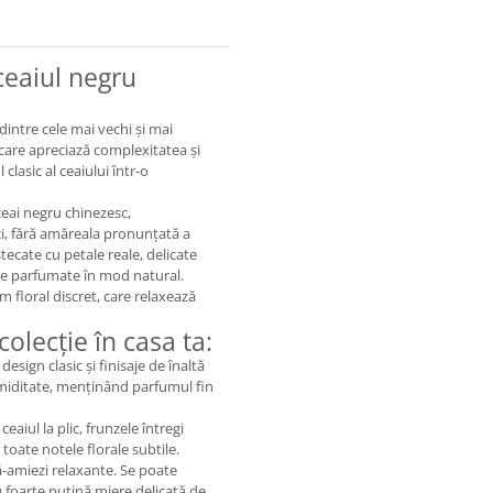
ceaiul negru
dintre cele mai vechi și mai
care apreciază complexitatea și
clasic al ceaiului într-o
eai negru chinezesc,
ci, fără amăreala pronunțată a
tecate cu petale reale, delicate
ile parfumate în mod natural.
 floral discret, care relaxează
olecție în casa ta:
esign clasic și finisaje de înaltă
 umiditate, menținând parfumul fin
eaiul la plic, frunzele întregi
toate notele florale subtile.
-amiezi relaxante. Se poate
u foarte puțină miere delicată de