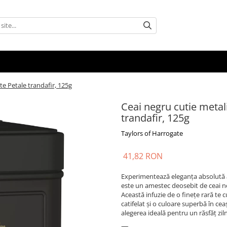
te Petale trandafir, 125g
Ceai negru cutie metal
trandafir, 125g
Taylors of Harrogate
41,82 RON
Experimentează eleganța absolută a
este un amestec deosebit de ceai ne
Această infuzie de o finețe rară te 
catifelat și o culoare superbă în c
alegerea ideală pentru un răsfăț zil