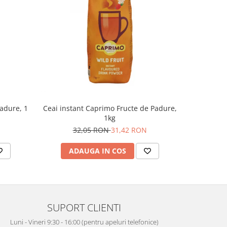
padure, 1
Ceai instant Caprimo Fructe de Padure,
Ceai de m
1kg
32,05 RON
31,42 RON
ADAUGA IN COS
AD
SUPORT CLIENTI
Luni - Vineri 9:30 - 16:00 (pentru apeluri telefonice)