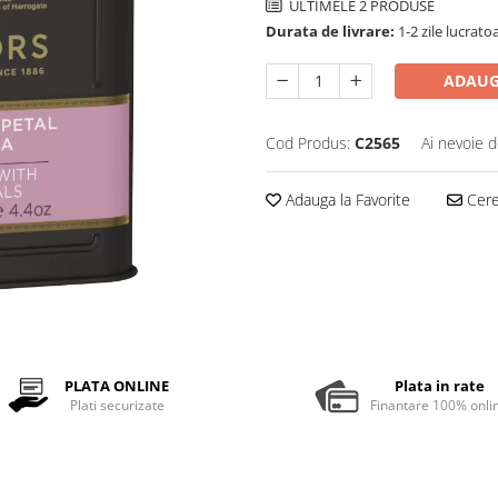
ULTIMELE 2 PRODUSE
Durata de livrare:
1-2 zile lucrato
ADAUG
Cod Produs:
C2565
Ai nevoie d
Adauga la Favorite
Cere 
PLATA ONLINE
Plata in rate
Plati securizate
Finantare 100% onli