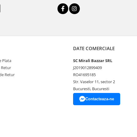
DATE COMERCIALE
 Plata
SC Mirali Bazzar SRL
e Retur
J2019012899409
de Retur
RO41695185
Str. Vaselor 11, sector 2
Bucuresti, Bucuresti
Contacteaza-ne