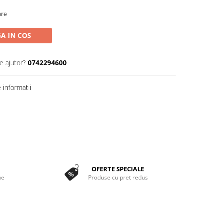
are
A IN COS
e ajutor?
0742294600
informatii
OFERTE SPECIALE
ne
Produse cu pret redus