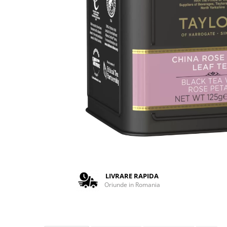
Complementare
Capace
Cesti si farfurii
Diverse
Lattiere
Pahare de cafea
Palete cafea
Consumabile
Cappucino instant
Ciocolata calda
Lapte instant
Pliculete Zahar si Miere
LIVRARE RAPIDA
Oriunde in Romania
Siropuri
Topping
Aparate SH