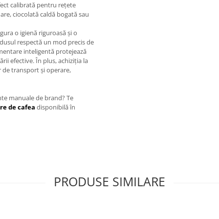
ect calibrată pentru rețete
are, ciocolată caldă bogată sau
gura o igienă riguroasă și o
odusul respectă un mod precis de
gmentare inteligentă protejează
i efective. În plus, achiziția la
 de transport și operare,
ente manuale de brand? Te
re de cafea
disponibilă în
PRODUSE SIMILARE