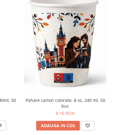
-5%
40ml, 50
Pahare car
Pahare carton colorate, 8 oz, 240 ml, 50
buc
8,16 RON
AD
ADAUGA IN COS