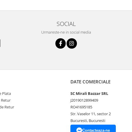
SOCIAL
Urmareste-ne in social media
DATE COMERCIALE
 Plata
SC Mirali Bazzar SRL
e Retur
J2019012899409
de Retur
RO41695185
Str. Vaselor 11, sector 2
Bucuresti, Bucuresti
Contacteaza-ne