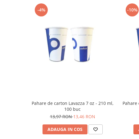
-4%
-10%
Pahare de carton Lavazza 7 oz - 210 ml,
Pahare 
100 buc
13,97 RON
13,46 RON
ADAUGA IN COS