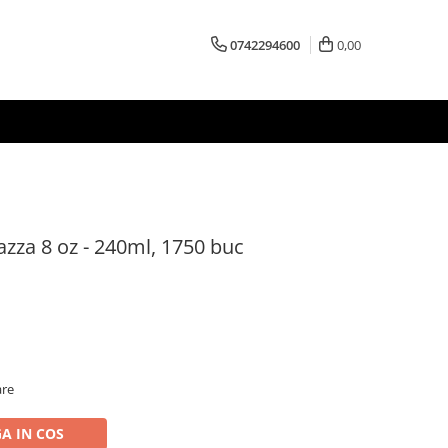
0742294600
0,00
zza 8 oz - 240ml, 1750 buc
are
A IN COS