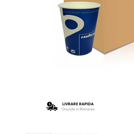
Complementare
Capace
Cesti si farfurii
Diverse
Lattiere
Pahare de cafea
Palete cafea
Consumabile
Cappucino instant
Ciocolata calda
Lapte instant
Pliculete Zahar si Miere
LIVRARE RAPIDA
Oriunde in Romania
Siropuri
Topping
Aparate SH