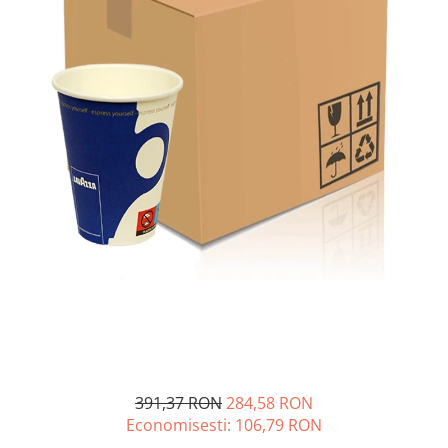
391,37 RON
284,58 RON
Economisesti:
106,79
RON