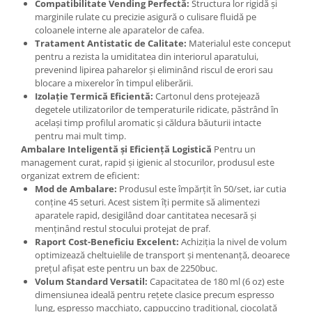
Compatibilitate Vending Perfectă:
Structura lor rigidă și
marginile rulate cu precizie asigură o culisare fluidă pe
coloanele interne ale aparatelor de cafea.
Tratament Antistatic de Calitate:
Materialul este conceput
pentru a rezista la umiditatea din interiorul aparatului,
prevenind lipirea paharelor și eliminând riscul de erori sau
blocare a mixerelor în timpul eliberării.
Izolație Termică Eficientă:
Cartonul dens protejează
degetele utilizatorilor de temperaturile ridicate, păstrând în
același timp profilul aromatic și căldura băuturii intacte
pentru mai mult timp.
Ambalare Inteligentă și Eficiență Logistică
Pentru un
management curat, rapid și igienic al stocurilor, produsul este
organizat extrem de eficient:
Mod de Ambalare:
Produsul este împărțit în 50/set, iar cutia
conține 45 seturi. Acest sistem îți permite să alimentezi
aparatele rapid, desigilând doar cantitatea necesară și
menținând restul stocului protejat de praf.
Raport Cost-Beneficiu Excelent:
Achiziția la nivel de volum
optimizează cheltuielile de transport și mentenanță, deoarece
prețul afișat este pentru un bax de 2250buc.
Volum Standard Versatil:
Capacitatea de 180 ml (6 oz) este
dimensiunea ideală pentru rețete clasice precum espresso
lung, espresso macchiato, cappuccino tradițional, ciocolată