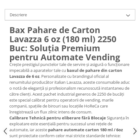
Descriere
Bax Pahare de Carton
Lavazza 6 oz (180 ml) 2250
Buc: Soluția Premium
pentru Automate Vending
Crește prestigiul punctelor tale de servire și asigură o funcționare
impecabilă a aparatelor tale cu
baxul de pahare din carton
Lavazza de 6 oz
. Personalizate cu brandingul oficial al
renumitului producător italian Lavazza, aceste consumabile aduc
o notă de eleganță și profesionalism recunoscută instantaneu de
către clienți. Acest pachet industrial generos de 2250 de bucăți
este special calibrat pentru operatorii de vending, marile
companii, spațiile de birouri sau locațiile HoReCa care
înregistrează un flux zilnic intens de consum.
Calibrare Tehnică pentru eliberare fără Blocaje
Siguranța în
exploatare este esențială pentru succesul unei rețele de
automate, iar aceste
pahare automate carton 180 ml / 6oz
sunt proiectate conform celor mai stricte standarde tehnice: