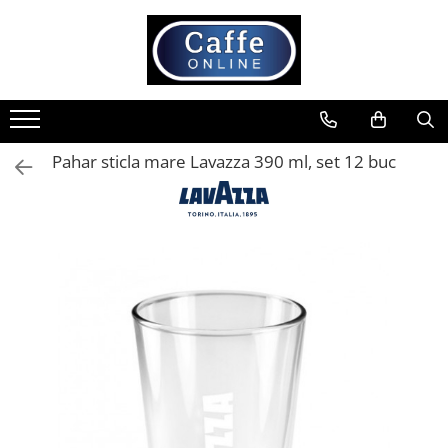
Toate Produsele
Cafea
Cafea Boabe
Pahar sticla mare Lavazza 390 ml, set 12 buc
Capsule Cafea
Cafea Macinata
Cafea Instant
Ceai
Espressoare
Aparate Automate
Aparate capsule
Aparate clasice
Accesorii
Rasnite