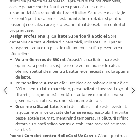
straturile perfecte de espresso, lapte cald și spumă cremoasă,
aceste pahare combină utilitatea practică cu estetica
inconfundabilă a renumitului brand italian. Setul este o achiziție
excelentă pentru cafenele, restaurante, hoteluri, dar și pentru
pasionații de cafea care își doresc un ritual deosebit în confortul
propriei case.
Design Profesional și Calitate Superioară a Sticlei
Spre
deosebire de ceștile clasice din ceramică, utilizarea unui pahar
transparent aduce un plus de rafinament și stil în prezentarea
băuturilor:
Volum Generos de 390 ml:
Această capacitate mare este
optimizată pentru a susține rețete voluminoase de cafea,
oferind spațiul ideal pentru băuturile ce necesită multă spumă
de lapte.
Personalizare Autentică:
Sunt ideale ca pahare din sticlă de
390 ml pentru latte macchiato, personalizate Lavazza. Logo-ul
discret și elegant oferă o notă instantanee de profesionalism
și semnalează utilizarea unor standarde de top.
Grosime și Stabilitate:
Sticla de înaltă calitate este rezistentă
la șocurile termice cauzate de turnarea espresso-ului fierbinte
peste laptele spumat, menținând temperatura băuturii și fiind
dotată cu o bază solidă pentru o stabilitate maximă pe masă
sau tavă.
Pachet Complet pentru HoReCa și Uz Casnic
Gândit pentru a