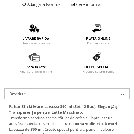
Promotii
Adauga la Favorite
Cere informatii
Stabilizatoare tensiune
Piese schimb espressoare
Accesorii si intretinere
Curatare
LIVRARE RAPIDA
PLATA ONLINE
Oriunde in Romania
Plati securizate
Filtre
Portafiltre
Site
Plata in rate
OFERTE SPECIALE
Finantare 100% online
Produse cu pret redus
Tamper
Altele
Descriere
Pahar Sticlă Mare Lavazza 390 ml (Set 12 Buc): Eleganță și
Transparență pentru Latte Macchiato
Transformă servirea specialităților de cafea cu lapte într-un
adevărat spectacol vizual cu setul de
pahare din sticlă mari
Lavazza de 390 ml
. Create special pentru a pune în valoare