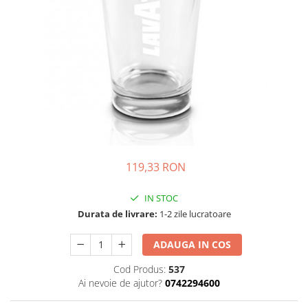
Complementare
Capace
Cesti si farfurii
Diverse
Lattiere
Pahare de cafea
Palete cafea
Consumabile
119,33 RON
Cappucino instant
Ciocolata calda
IN STOC
Durata de livrare:
1-2 zile lucratoare
Lapte instant
Pliculete Zahar si Miere
ADAUGA IN COS
Siropuri
Cod Produs:
537
Topping
Ai nevoie de ajutor?
0742294600
Aparate SH