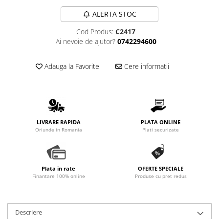
ALERTA STOC
Cod Produs:
C2417
Ai nevoie de ajutor?
0742294600
Adauga la Favorite
Cere informatii
LIVRARE RAPIDA
PLATA ONLINE
Oriunde in Romania
Plati securizate
Plata in rate
OFERTE SPECIALE
Finantare 100% online
Produse cu pret redus
Descriere