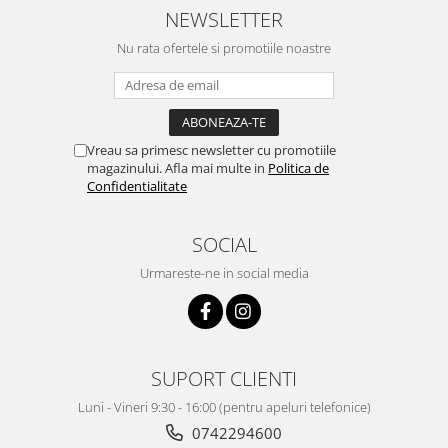
Complementare
NEWSLETTER
Capace
Nu rata ofertele si promotiile noastre
Cesti si farfurii
Diverse
Lattiere
Vreau sa primesc newsletter cu promotiile
Pahare de cafea
magazinului. Afla mai multe in
Politica de
Confidentialitate
Palete cafea
Consumabile
SOCIAL
Cappucino instant
Urmareste-ne in social media
Ciocolata calda
Lapte instant
Pliculete Zahar si Miere
Siropuri
SUPORT CLIENTI
Topping
Luni - Vineri 9:30 - 16:00 (pentru apeluri telefonice)
0742294600
Aparate SH