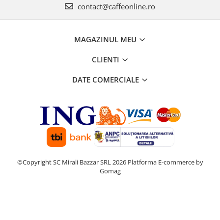
contact@caffeonline.ro
Promotii
Stabilizatoare tensiune
Piese schimb espressoare
MAGAZINUL MEU
Accesorii si intretinere
Curatare
CLIENTI
Filtre
DATE COMERCIALE
Portafiltre
Site
Tamper
Altele
©Copyright SC Mirali Bazzar SRL 2026
Platforma E-commerce by
Gomag