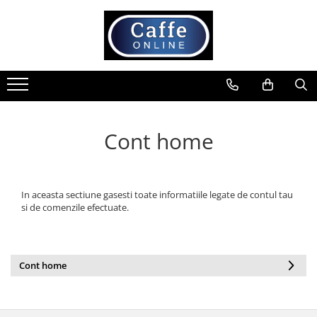
Toate Produsele
Cafea
Cafea Boabe
Capsule Cafea
Cont home
Cafea Macinata
Cafea Instant
Ceai
In aceasta sectiune gasesti toate informatiile legate de contul tau
Espressoare
si de comenzile efectuate.
Aparate Automate
Aparate capsule
Aparate clasice
Cont home
Accesorii
Rasnite