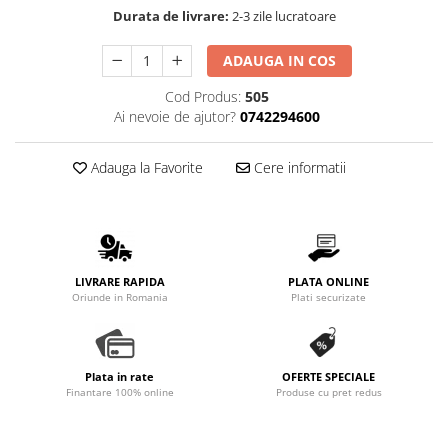
Durata de livrare:
2-3 zile lucratoare
ADAUGA IN COS
Cod Produs:
505
Ai nevoie de ajutor?
0742294600
Adauga la Favorite
Cere informatii
LIVRARE RAPIDA
PLATA ONLINE
Oriunde in Romania
Plati securizate
Plata in rate
OFERTE SPECIALE
Finantare 100% online
Produse cu pret redus