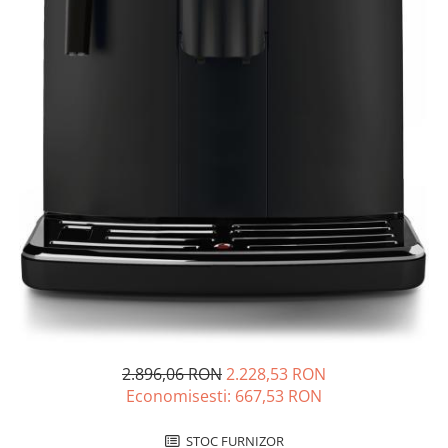
2.896,06 RON
2.228,53 RON
Economisesti:
667,53
RON
STOC FURNIZOR