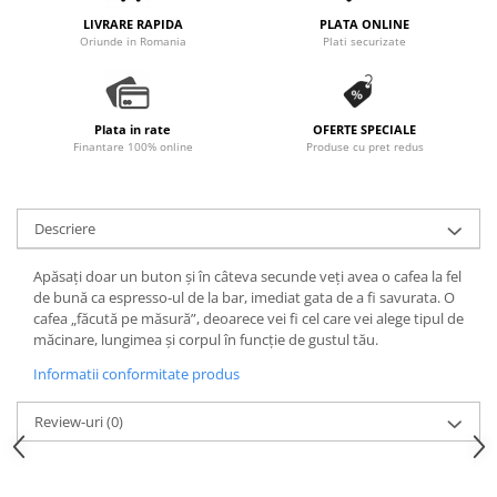
Promotii
LIVRARE RAPIDA
PLATA ONLINE
Stabilizatoare tensiune
Oriunde in Romania
Plati securizate
Piese schimb espressoare
Accesorii si intretinere
Curatare
Plata in rate
OFERTE SPECIALE
Finantare 100% online
Produse cu pret redus
Filtre
Portafiltre
Descriere
Site
Tamper
Apăsați doar un buton și în câteva secunde veți avea o cafea la fel
de bună ca espresso-ul de la bar, imediat gata de a fi savurata. O
Altele
cafea „făcută pe măsură”, deoarece vei fi cel care vei alege tipul de
măcinare, lungimea și corpul în funcție de gustul tău.
Informatii conformitate produs
Review-uri
(0)