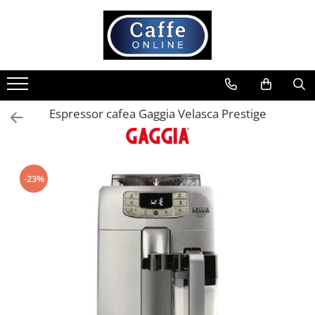
Toate Produsele
Cafea
Cafea Boabe
Espressor cafea Gaggia Velasca Prestige
Capsule Cafea
Cafea Macinata
Cafea Instant
-23%
Ceai
Espressoare
Aparate Automate
Aparate capsule
Aparate clasice
Accesorii
Rasnite