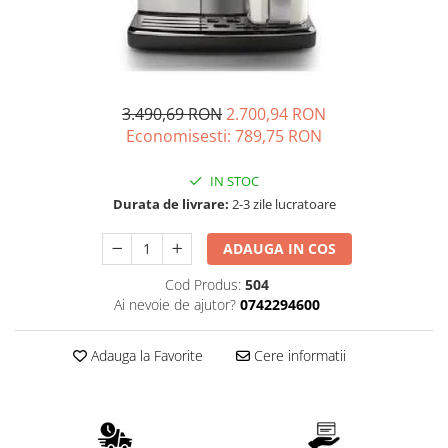
Complementare
Capace
Cesti si farfurii
Diverse
3.490,69 RON
2.700,94 RON
Lattiere
Economisesti:
789,75
RON
Pahare de cafea
IN STOC
Palete cafea
Durata de livrare:
2-3 zile lucratoare
Consumabile
ADAUGA IN COS
Cappucino instant
Ciocolata calda
Cod Produs:
504
Ai nevoie de ajutor?
0742294600
Lapte instant
Pliculete Zahar si Miere
Adauga la Favorite
Cere informatii
Siropuri
Topping
Aparate SH