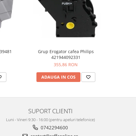
039481
Grup Erogator cafea Philips
Carafa
421944092331
355,86 RON
ADAUGA IN COS
AD
SUPORT CLIENTI
Luni - Vineri 9:30 - 16:00 (pentru apeluri telefonice)
0742294600