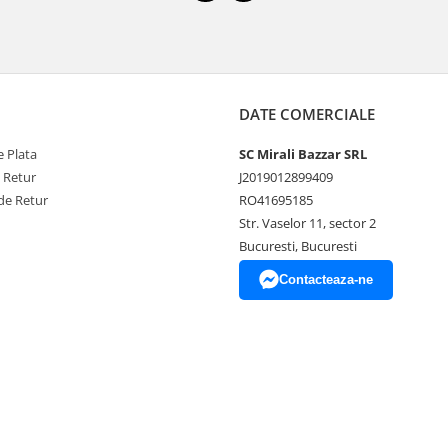
DATE COMERCIALE
 Plata
SC Mirali Bazzar SRL
e Retur
J2019012899409
de Retur
RO41695185
Str. Vaselor 11, sector 2
Bucuresti, Bucuresti
Contacteaza-ne