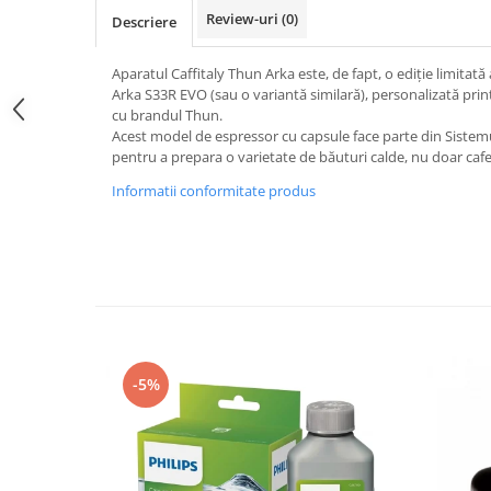
Promotii
Review-uri
(0)
Descriere
Stabilizatoare tensiune
Piese schimb espressoare
Aparatul Caffitaly Thun Arka este, de fapt, o ediție limitat
Arka S33R EVO (sau o variantă similară), personalizată prin
Accesorii si intretinere
cu brandul Thun.
Curatare
Acest model de espressor cu capsule face parte din Sistemu
pentru a prepara o varietate de băuturi calde, nu doar cafe
Filtre
Informatii conformitate produs
Portafiltre
Site
Tamper
Altele
-5%