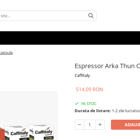
capsule
Espressor Arka Thun Ca
Caffitaly
514,09 RON
IN STOC
Durata de livrare:
1-2 zile lucrato
ADAUG