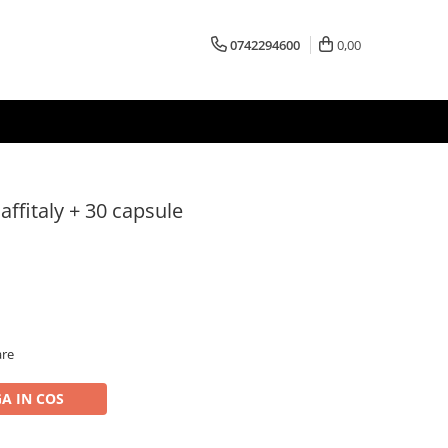
0742294600
0,00
ffitaly + 30 capsule
are
A IN COS