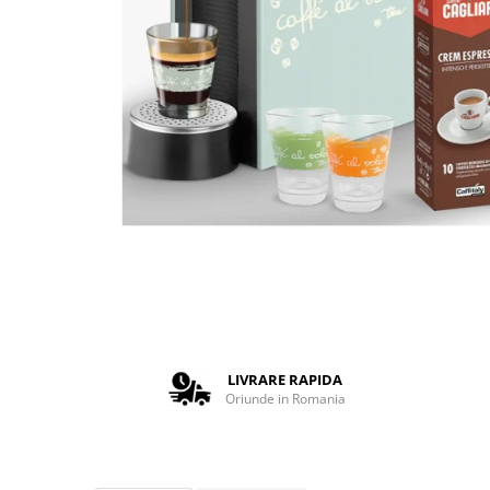
Complementare
Capace
Cesti si farfurii
Diverse
Lattiere
Pahare de cafea
Palete cafea
Consumabile
Cappucino instant
Ciocolata calda
Lapte instant
Pliculete Zahar si Miere
LIVRARE RAPIDA
Oriunde in Romania
Siropuri
Topping
Aparate SH