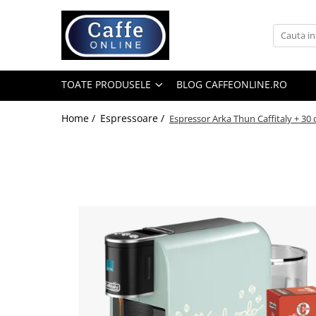
Toate Produsele
Cafea
TOATE PRODUSELE
BLOG CAFFEONLINE.RO
Cafea Boabe
Capsule Cafea
Home /
Espressoare /
Espressor Arka Thun Caffitaly + 30 
Cafea Macinata
Cafea Instant
Ceai
Espressoare
Aparate Automate
Aparate capsule
Aparate clasice
Accesorii
Rasnite