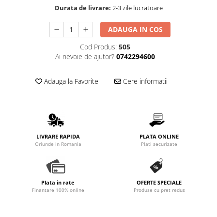
Durata de livrare:
2-3 zile lucratoare
ADAUGA IN COS
Cod Produs:
505
Ai nevoie de ajutor?
0742294600
Adauga la Favorite
Cere informatii
LIVRARE RAPIDA
PLATA ONLINE
Oriunde in Romania
Plati securizate
Plata in rate
OFERTE SPECIALE
Finantare 100% online
Produse cu pret redus