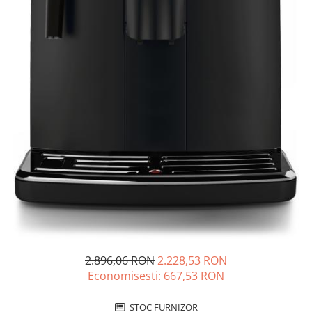
2.896,06 RON
2.228,53 RON
Economisesti:
667,53
RON
STOC FURNIZOR