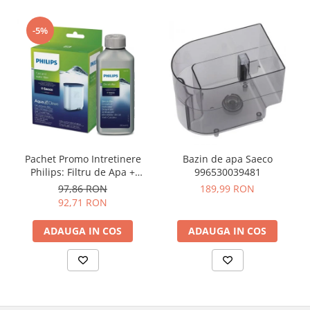
-5%
Pachet Promo Intretinere
Bazin de apa Saeco
Philips: Filtru de Apa +
996530039481
Decalcifiant 250ml
97,86 RON
189,99 RON
92,71 RON
ADAUGA IN COS
ADAUGA IN COS