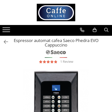
Toate Produsele
Cafea
Cafea Boabe
Espressor automat cafea Saeco Phedra EVO
Capsule Cafea
Cappuccino
Cafea Macinata
Cafea Instant
1 Review
Ceai
Espressoare
Aparate Automate
Aparate capsule
Aparate clasice
Accesorii
Rasnite