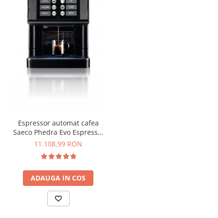
Espressor automat cafea
Saeco Phedra Evo Espresso,
Clasa A+, 1650W, Conectare
11.108,99 RON
rețea
ADAUGA IN COS