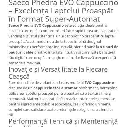
Saeco Phedra EVO Cappuccino
– Excelența Laptelui Proaspăt
în Format Super-Automat
Saeco Phedra EVO Cappuccino
este soluția ideală pentru
locațiile care nu fac compromisuri între rapiditatea unui aparat de
vending și gustul autentic al unui cappuccino preparat cu lapte
proaspăt. Acest model nou de la Saeco îmbină designul
minimalist cu performanța industrială, oferind până la
8 tipuri de
băuturi calde
printr-o interfață intuitivă și clară. Este barista-ul
tău digital care ocupă un spațiu minim, dar livrează o experiență
senzorială maximă.
Inovație și Versatilitate la Fiecare
Ceașcă
Spre deosebire de variantele clasice, modelul
EVO Cappuccino
dispune de un
cappuccinator automat
performant, permițând
utilizarea laptelui proaspăt pentru băuturi cu o textură fină și
cremoasă. Mai mult, aparatul păstrează containerele generoase
pentru ingrediente solubile (ciocolată, ceai), oferind un meniu
complet care satisface toate preferințele colegilor sau clienților
tăi.
Performanță Tehnică și Mentenanță