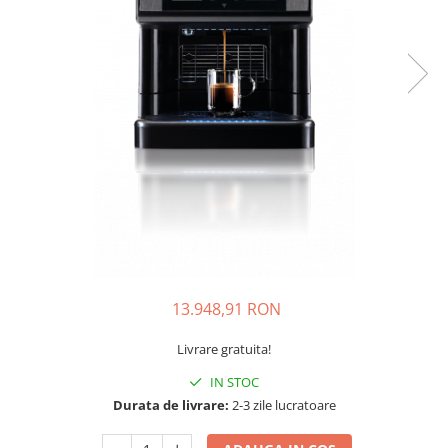
Complementare
Capace
Cesti si farfurii
Diverse
Lattiere
Pahare de cafea
Palete cafea
Consumabile
Cappucino instant
Ciocolata calda
13.948,91 RON
Lapte instant
Pliculete Zahar si Miere
Livrare gratuita!
Siropuri
IN STOC
Topping
Durata de livrare:
2-3 zile lucratoare
Aparate SH