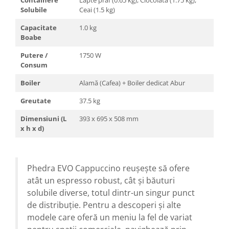
Solubile
Ceai (1.5 kg)
Capacitate
1.0 kg
Boabe
Putere /
1750 W
Consum
Boiler
Alamă (Cafea) + Boiler dedicat Abur
Greutate
37.5 kg
Dimensiuni (L
393 x 695 x 508 mm
x h x d)
Phedra EVO Cappuccino reușește să ofere
atât un espresso robust, cât și băuturi
solubile diverse, totul dintr-un singur punct
de distribuție. Pentru a descoperi și alte
modele care oferă un meniu la fel de variat