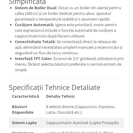
Simplificată
Sistem de Boiler Dual:
Dotat cu un boiler din alamă pentru
cafea (300 cc) și un boiler dedicat pentru abur, aparatul
garantează o temperatură stabilă și o spumare rapidă.
Curățare Automată:
Igiena este prioritară, motiv pentru
care espressorul include o funcție automată de curățare a
cappuccinatorului după fiecare utilizare.
Conectivitate Totală:
Se conectează direct la rețeaua de
apă, eliminând necesitatea umplerii manuale a rezervorului și
asigurând un flux de lucru continuu.
Interfață TFT Color:
Ecranul de 3.5" ghidează utilizatorul prin
meniu, făcând selecția băuturii preferate o sarcină extrem de
simplă.
Specificații Tehnice Detaliate
Caracteristică
Detaliu Tehnic
Băuturi
8 selecții directe (Cappuccino, Espresso,
Disponibile
Latte, Ciocolată etc.)
Sistem Lapte
Cappuccinator Automat (Lapte Proaspăt)
Containere
Lapte praf (0.65 kg), Ciocolată (1.75 kg),