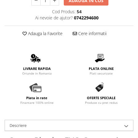
ADAUGA IN COS
Promotii
Cod Produs:
54
Stabilizatoare tensiune
Ai nevoie de ajutor?
0742294600
Piese schimb espressoare
Accesorii si intretinere
Adauga la Favorite
Cere informatii
Curatare
Filtre
Portafiltre
Site
LIVRARE RAPIDA
PLATA ONLINE
Oriunde in Romania
Plati securizate
Tamper
Altele
Plata in rate
OFERTE SPECIALE
Finantare 100% online
Produse cu pret redus
Descriere