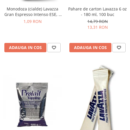
Monodoza (cialde) Lavazza
Pahare de carton Lavazza 6 oz
Gran Espresso Intenso ESE, 1
- 180 ml, 100 buc
buc
1,09 RON
14,79 RON
13,31 RON
ADAUGA IN COS
ADAUGA IN COS