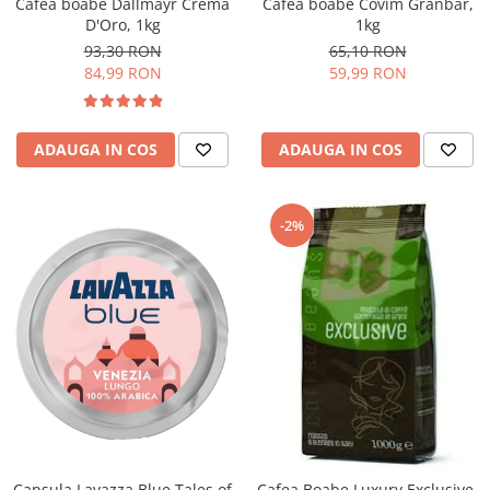
Cafea boabe Dallmayr Crema
Cafea boabe Covim Granbar,
D'Oro, 1kg
1kg
93,30 RON
65,10 RON
84,99 RON
59,99 RON
ADAUGA IN COS
ADAUGA IN COS
-2%
Capsula Lavazza Blue Tales of
Cafea Boabe Luxury Exclusive,