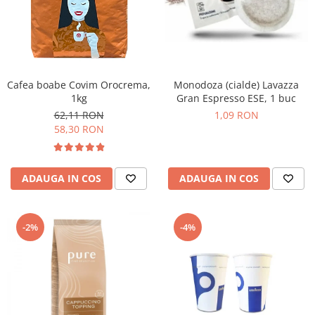
Cafea boabe Covim Orocrema,
Monodoza (cialde) Lavazza
1kg
Gran Espresso ESE, 1 buc
62,11 RON
1,09 RON
58,30 RON
ADAUGA IN COS
ADAUGA IN COS
-2%
-4%