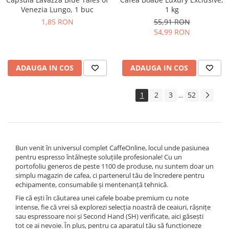
Venezia Lungo, 1 buc
1 kg
1,85 RON
55,91 RON
54,99 RON
ADAUGA IN COS
ADAUGA IN COS
1
2
3
52
...
Bun venit în universul complet CaffeOnline, locul unde pasiunea
pentru espresso întâlnește soluțiile profesionale! Cu un
portofoliu generos de peste 1100 de produse, nu suntem doar un
simplu magazin de cafea, ci partenerul tău de încredere pentru
echipamente, consumabile și mentenanță tehnică.
Fie că ești în căutarea unei cafele boabe premium cu note
intense, fie că vrei să explorezi selecția noastră de ceaiuri, râșnițe
sau espressoare noi și Second Hand (SH) verificate, aici găsești
tot ce ai nevoie. În plus, pentru ca aparatul tău să funcționeze