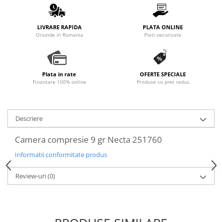
Promotii
Stabilizatoare tensiune
LIVRARE RAPIDA
PLATA ONLINE
Piese schimb espressoare
Oriunde in Romania
Plati securizate
Accesorii si intretinere
Curatare
Filtre
Plata in rate
OFERTE SPECIALE
Finantare 100% online
Produse cu pret redus
Portafiltre
Site
Descriere
Tamper
Altele
Camera compresie 9 gr Necta 251760
Informatii conformitate produs
Review-uri
(0)