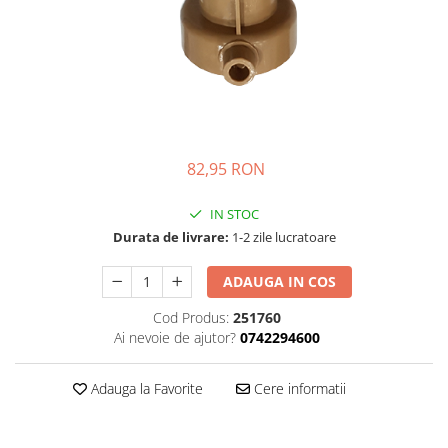
Complementare
Capace
Cesti si farfurii
Diverse
Lattiere
Pahare de cafea
82,95 RON
Palete cafea
IN STOC
Consumabile
Durata de livrare:
1-2 zile lucratoare
Cappucino instant
Ciocolata calda
ADAUGA IN COS
Lapte instant
Cod Produs:
251760
Ai nevoie de ajutor?
0742294600
Pliculete Zahar si Miere
Siropuri
Adauga la Favorite
Cere informatii
Topping
Aparate SH