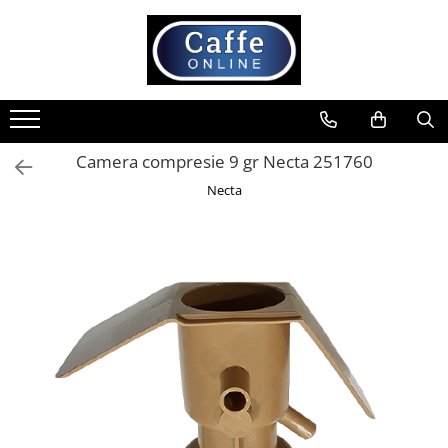
Toate Produsele
Cafea
Cafea Boabe
Camera compresie 9 gr Necta 251760
Capsule Cafea
Necta
Cafea Macinata
Cafea Instant
Ceai
Espressoare
Aparate Automate
Aparate capsule
Aparate clasice
Accesorii
Rasnite