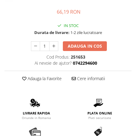
Complementare
66,19 RON
Capace
Cesti si farfurii
IN STOC
Diverse
Durata de livrare:
1-2 zile lucratoare
Lattiere
ADAUGA IN COS
Pahare de cafea
Cod Produs:
251653
Palete cafea
Ai nevoie de ajutor?
0742294600
Consumabile
Cappucino instant
Adauga la Favorite
Cere informatii
Ciocolata calda
Lapte instant
Pliculete Zahar si Miere
Siropuri
LIVRARE RAPIDA
PLATA ONLINE
Oriunde in Romania
Plati securizate
Topping
Aparate SH