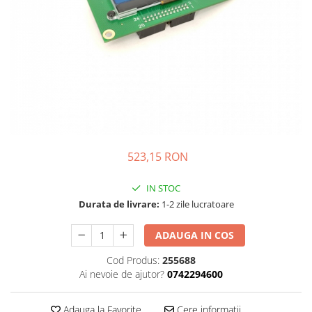
Complementare
Capace
Cesti si farfurii
Diverse
Lattiere
Pahare de cafea
Palete cafea
Consumabile
523,15 RON
Cappucino instant
IN STOC
Ciocolata calda
Durata de livrare:
1-2 zile lucratoare
Lapte instant
ADAUGA IN COS
Pliculete Zahar si Miere
Siropuri
Cod Produs:
255688
Ai nevoie de ajutor?
0742294600
Topping
Aparate SH
Adauga la Favorite
Cere informatii