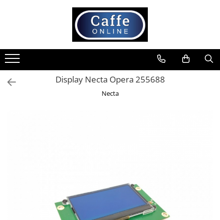
Toate Produsele
Cafea
Cafea Boabe
Display Necta Opera 255688
Capsule Cafea
Necta
Cafea Macinata
Cafea Instant
Ceai
Espressoare
Aparate Automate
Aparate capsule
Aparate clasice
Accesorii
Rasnite