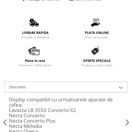
Promotii
Stabilizatoare tensiune
Piese schimb espressoare
Accesorii si intretinere
LIVRARE RAPIDA
PLATA ONLINE
Curatare
Oriunde in Romania
Plati securizate
Filtre
Portafiltre
Plata in rate
OFERTE SPECIALE
Site
Finantare 100% online
Produse cu pret redus
Tamper
Altele
Descriere
Display compatibil cu urmatoarele aparate de
cafea:
Lavazza LB 3550 Concerto X2
Necta Concerto
Necta Concerto Plus
Necta Melodia
Necta Opera