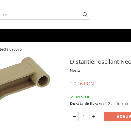
 Necta 098575
Distantier oscilant Ne
Necta
20,16 RON
IN STOC
Durata de livrare:
1-2 zile lucrato
ADAUG