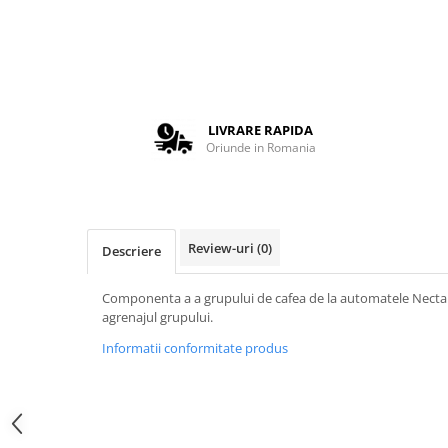
Complementare
Capace
Cesti si farfurii
Diverse
Lattiere
LIVRARE RAPIDA
Oriunde in Romania
Pahare de cafea
Palete cafea
Consumabile
Review-uri
(0)
Cappucino instant
Descriere
Ciocolata calda
Componenta a a grupului de cafea de la automatele Necta 
Lapte instant
agrenajul grupului.
Pliculete Zahar si Miere
Informatii conformitate produs
Siropuri
Topping
Aparate SH