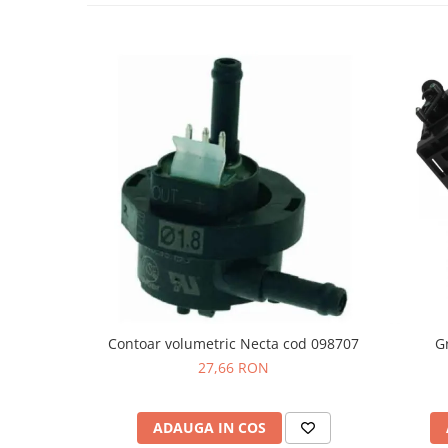
Promotii
Stabilizatoare tensiune
Piese schimb espressoare
Accesorii si intretinere
Curatare
Filtre
Portafiltre
Site
Tamper
Altele
Contoar volumetric Necta cod 098707
G
27,66 RON
ADAUGA IN COS