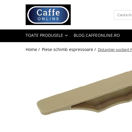
Toate Produsele
Cafea
TOATE PRODUSELE
BLOG CAFFEONLINE.RO
Cafea Boabe
Capsule Cafea
Home /
Piese schimb espressoare /
Distantier oscilant
Cafea Macinata
Cafea Instant
Ceai
Espressoare
Aparate Automate
Aparate capsule
Aparate clasice
Accesorii
Rasnite