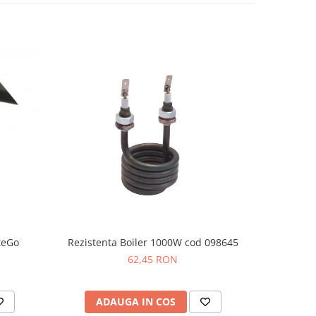
tteGo
Rezistenta Boiler 1000W cod 098645
Infuzor 
62,45 RON
ADAUGA IN COS
AD