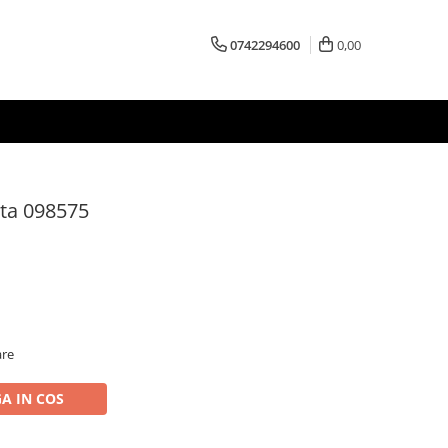
0742294600
0,00
cta 098575
are
A IN COS