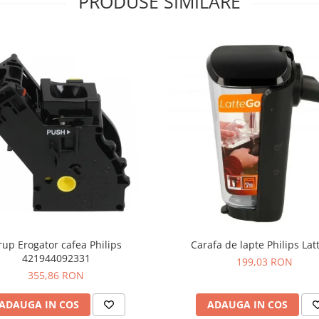
PRODUSE SIMILARE
rup Erogator cafea Philips
Carafa de lapte Philips La
421944092331
199,03 RON
355,86 RON
ADAUGA IN COS
ADAUGA IN COS