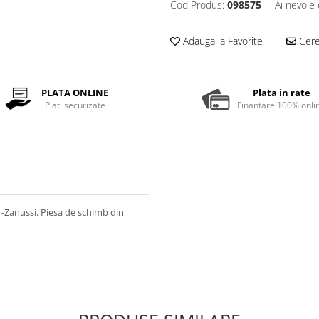
Cod Produs:
098575
Ai nevoie 
Adauga la Favorite
Cere 
PLATA ONLINE
Plata in rate
Plati securizate
Finantare 100% onli
-Zanussi. Piesa de schimb din