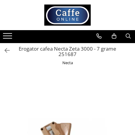
Toate Produsele
Cafea
Cafea Boabe
Erogator cafea Necta Zeta 3000 - 7 grame
Capsule Cafea
251687
Cafea Macinata
Necta
Cafea Instant
Ceai
Espressoare
Aparate Automate
Aparate capsule
Aparate clasice
Accesorii
Rasnite