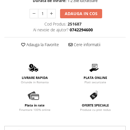
Durata de livrare:
1-2 zile lucratoare
Promotii
Stabilizatoare tensiune
ADAUGA IN COS
Piese schimb espressoare
Cod Produs:
251687
Accesorii si intretinere
Ai nevoie de ajutor?
0742294600
Curatare
Filtre
Adauga la Favorite
Cere informatii
Portafiltre
Site
Tamper
LIVRARE RAPIDA
PLATA ONLINE
Altele
Oriunde in Romania
Plati securizate
Plata in rate
OFERTE SPECIALE
Finantare 100% online
Produse cu pret redus