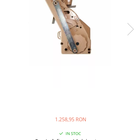
Complementare
Capace
Cesti si farfurii
Diverse
Lattiere
Pahare de cafea
Palete cafea
Consumabile
Cappucino instant
Ciocolata calda
Lapte instant
Pliculete Zahar si Miere
Siropuri
1.258,95 RON
Topping
IN STOC
Aparate SH